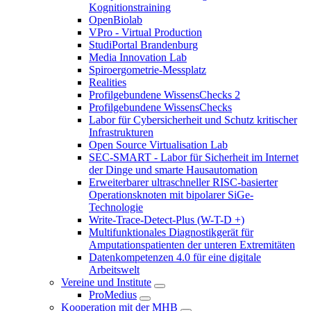
Kognitionstraining
OpenBiolab
VPro - Virtual Production
StudiPortal Brandenburg
Media Innovation Lab
Spiroergometrie-Messplatz
Realities
Profilgebundene WissensChecks 2
Profilgebundene WissensChecks
Labor für Cybersicherheit und Schutz kritischer
Infrastrukturen
Open Source Virtualisation Lab
SEC-SMART - Labor für Sicherheit im Internet
der Dinge und smarte Hausautomation
Erweiterbarer ultraschneller RISC-basierter
Operationsknoten mit bipolarer SiGe-
Technologie
Write-Trace-Detect-Plus (W-T-D +)
Multifunktionales Diagnostikgerät für
Amputationspatienten der unteren Extremitäten
Datenkompetenzen 4.0 für eine digitale
Arbeitswelt
Vereine und Institute
ProMedius
Kooperation mit der MHB