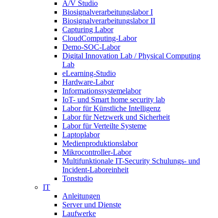
A/V Studio
Biosignalverarbeitungslabor I
Biosignalverarbeitungslabor II
Capturing Labor
CloudComputing-Labor
Demo-SOC-Labor
Digital Innovation Lab / Physical Computing
Lab
eLearning-Studio
Hardware-Labor
Informationssystemelabor
IoT- und Smart home security lab
Labor für Künstliche Intelligenz
Labor für Netzwerk und Sicherheit
Labor für Verteilte Systeme
Laptoplabor
Medienproduktionslabor
Mikrocontroller-Labor
Multifunktionale IT-Security Schulungs- und
Incident-Laboreinheit
Tonstudio
IT
Anleitungen
Server und Dienste
Laufwerke