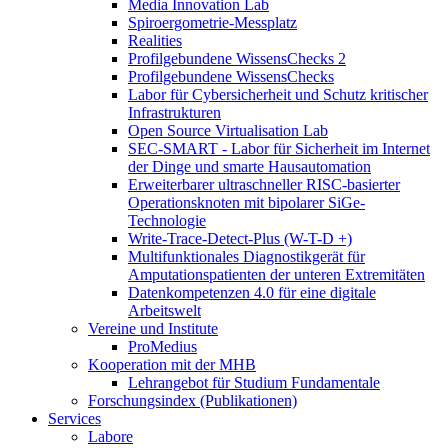
Media Innovation Lab
Spiroergometrie-Messplatz
Realities
Profilgebundene WissensChecks 2
Profilgebundene WissensChecks
Labor für Cybersicherheit und Schutz kritischer
Infrastrukturen
Open Source Virtualisation Lab
SEC-SMART - Labor für Sicherheit im Internet
der Dinge und smarte Hausautomation
Erweiterbarer ultraschneller RISC-basierter
Operationsknoten mit bipolarer SiGe-
Technologie
Write-Trace-Detect-Plus (W-T-D +)
Multifunktionales Diagnostikgerät für
Amputationspatienten der unteren Extremitäten
Datenkompetenzen 4.0 für eine digitale
Arbeitswelt
Vereine und Institute
ProMedius
Kooperation mit der MHB
Lehrangebot für Studium Fundamentale
Forschungsindex (Publikationen)
Services
Labore