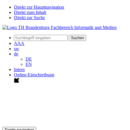
Direkt zur Hauptnavigation
Direkt zum Inhalt
Direkt zur Suche
Suchen
A
A
A
sw
de
DE
EN
Intern
Online-Einschreibung
Toggle navigation