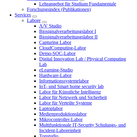
Lehrangebot für Studium Fundamentale
Forschungsindex (Publikationen)
Services
Labore
A/V Studio
Biosignalverarbeitungslabor I
Biosignalverarbeitungslabor II
Capturing Labor
CloudComputing-Labor
Demo-SOC-Labor
Digital Innovation Lab / Physical Computing
Lab
eLearning-Studio
Hardware-Labor
Informationssystemelabor
IoT- und Smart home security lab
Labor für Künstliche Intelligenz
Labor für Netzwerk und Sicherheit
Labor für Verteilte Systeme
Laptoplabor
Medienproduktionslabor
Mikrocontroller-Labor
Multifunktionale IT-Security Schulungs- und
Incident-Laboreinheit
Tonstudio