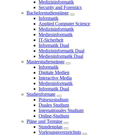
Medizininformatik
Security and Forensics
Bachelorstudiengänge
Informatik
Applied Computer Science
Medizininformatik
Medieninformatik
IT-Sicherheit
Informatik Dual
Medizininformatik Dual
Medieninformatik Dual
Masterstudiengänge
Informatik
Digitale Medien
Interactive Media
Medieninformatik
Informatik Dual
Studienformate
Präsenzstudium
Duales Studium
Internationales Studium
Online-Studium
Pläne und Termine
Stundenplan
Vorlesungsverzeichnis