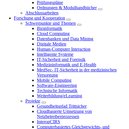
Prüfungspläne
Ordnungen & Modulhandbücher
Abschlussarbeiten
Forschung und Kooperation
Schwerpunkte und Themen
Bioinformatik
Cloud Computing
Datenbanken und Data Mining
Digitale Medien
Human-Computer Interaction
Intelligente Systeme
IT-Sicherheit und Forensik
Medizininformatik und E-Health
MedSec- IT-Sicherheit in der medizinischen
Versorgung
Mobile Computing
Software-Engineering
Technische Informatik
Weiterbildung/eLearning
Projekte
Gesundheitspfad Trittsicher
Cloudbasierte Umsetzung von
Netzbetreiberprozessen
InteropCIRS
Computerbasiertes Gleichgewichts- und