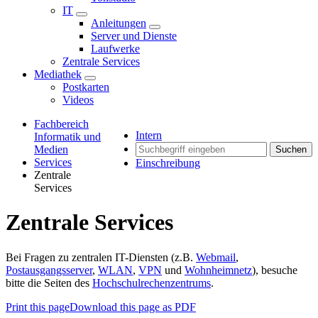
IT
Anleitungen
Server und Dienste
Laufwerke
Zentrale Services
Mediathek
Postkarten
Videos
Fachbereich
Intern
Informatik und
Medien
Suchen
Services
Einschreibung
Zentrale
Services
Zentrale Services
Bei Fragen zu zentralen IT-Diensten (z.B.
Webmail
,
Postausgangsserver
,
WLAN
,
VPN
und
Wohnheimnetz
), besuche
bitte die Seiten des
Hochschulrechenzentrums
.
Print this page
Download this page as PDF