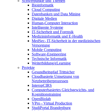
Schwerpunkte und Themen
Bioinformatik
Cloud Computing
Datenbanken und Data Mining
Digitale Medien
Human-Computer Interaction
Intelligente Systeme
IT-Sicherheit und Forensik
Medizininformatik und E-Health
MedSec- IT-Sicherheit in der medizinischen
Versorgung
Mobile Computing
Software-Engineering
Technische Informatik
Weiterbildung/eLearning
Projekte
Gesundheitspfad Trittsicher
Cloudbasierte Umsetzung von
Netzbetreiberprozessen
InteropCIRS
Computerbasiertes Gleichgewichts- und
Kognitionstraining
OpenBiolab
VPro - Virtual Production
StudiPortal Brandenburg