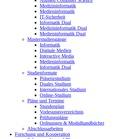
Applied Computer Science
Medizininformatik
Medieninformatik
IT-Sicherheit
Informatik Dual
Medizininformatik Dual
Medieninformatik Dual
Masterstudiengänge
Informatik
Digitale Medien
Interactive Media
Medieninformatik
Informatik Dual
Studienformate
Präsenzstudium
Duales Studium
Internationales Studium
Online-Studium
Pläne und Termine
Stundenplan
Vorlesungsverzeichnis
Prüfungspläne
Ordnungen & Modulhandbücher
Abschlussarbeiten
Forschung und Kooperation