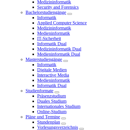
Medizininformatik
Security and Forensics
Bachelorstudiengänge
Informatik
Applied Computer Science
Medizininformatik
Medieninformatik
IT-Sicherheit
Informatik Dual
Medizininformatik Dual
Medieninformatik Dual
Masterstudiengänge
Informatik
Digitale Medien
Interactive Media
Medieninformatik
Informatik Dual
Studienformate
Präsenzstudium
Duales Studium
Internationales Studium
Online-Studium
Pläne und Termine
Stundenplan
Vorlesungsverzeichnis