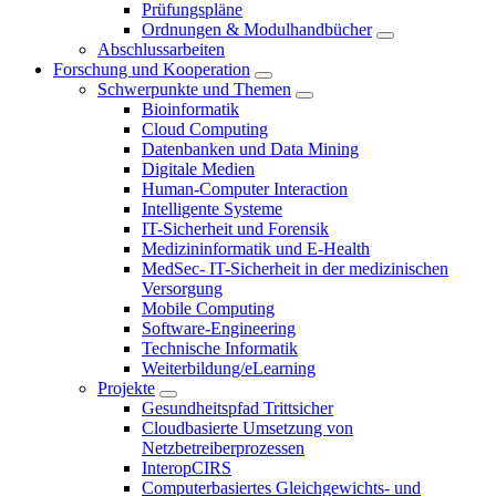
Prüfungspläne
Ordnungen & Modulhandbücher
Abschlussarbeiten
Forschung und Kooperation
Schwerpunkte und Themen
Bioinformatik
Cloud Computing
Datenbanken und Data Mining
Digitale Medien
Human-Computer Interaction
Intelligente Systeme
IT-Sicherheit und Forensik
Medizininformatik und E-Health
MedSec- IT-Sicherheit in der medizinischen
Versorgung
Mobile Computing
Software-Engineering
Technische Informatik
Weiterbildung/eLearning
Projekte
Gesundheitspfad Trittsicher
Cloudbasierte Umsetzung von
Netzbetreiberprozessen
InteropCIRS
Computerbasiertes Gleichgewichts- und