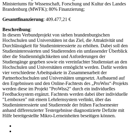
Ministeriums für Wissenschaft, Forschung und Kultur des Landes
Brandenburg (MWFK); 80% Finanzierung;
Gesamtfinanzierung
: 409.477,21 €
Beschreibu
ng
:
In diesem Verbundprojekt von sieben brandenburgischen
Hochschulen und Universitäten ist das Ziel, die Attraktivität und
Durchlässigkeit für Studieninteressierte zu erhöhen. Dabei soll den
Studieninteressierten und Studierenden ein umfassender Überblick
über die Studienmöglichkeiten und Anforderungen der
Studiengänge gegeben sowie ein vereinfachter Studienstart an den
Hochschulen und Universitäten ermöglicht werden. Dafür werden
vier verschiedene Arbeitspakete in Zusammenarbeit der
Partnerhochschulen und Universitäten umgesetzt. Aufbauend auf
den Ergebnissen und den Online-Fachtests des „ProWiss“-Projekts
werden diese im Projekt "ProWiss2" durch ein individuelles
Feedbacksystem ergänzt. Fachtests werden dabei über individuelle
"Lernboxen" mit einem Lehrlernsystem verlinkt, über das
Studieninteressierte und Studierende der frühen Fachsemester
anhand differenzierter Testergebnisse diagnostizierte Defizite mit
Hilfe bereitgestellte Mikro-Lerneinheiten beseitigen können.