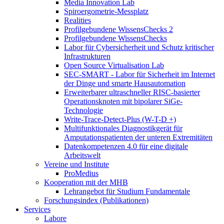
Media Innovation Lab
Spiroergometrie-Messplatz
Realities
Profilgebundene WissensChecks 2
Profilgebundene WissensChecks
Labor für Cybersicherheit und Schutz kritischer
Infrastrukturen
Open Source Virtualisation Lab
SEC-SMART - Labor für Sicherheit im Internet
der Dinge und smarte Hausautomation
Erweiterbarer ultraschneller RISC-basierter
Operationsknoten mit bipolarer SiGe-
Technologie
Write-Trace-Detect-Plus (W-T-D +)
Multifunktionales Diagnostikgerät für
Amputationspatienten der unteren Extremitäten
Datenkompetenzen 4.0 für eine digitale
Arbeitswelt
Vereine und Institute
ProMedius
Kooperation mit der MHB
Lehrangebot für Studium Fundamentale
Forschungsindex (Publikationen)
Services
Labore