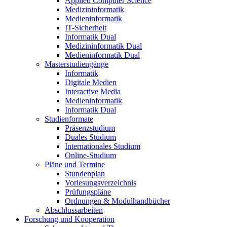
Applied Computer Science
Medizininformatik
Medieninformatik
IT-Sicherheit
Informatik Dual
Medizininformatik Dual
Medieninformatik Dual
Masterstudiengänge
Informatik
Digitale Medien
Interactive Media
Medieninformatik
Informatik Dual
Studienformate
Präsenzstudium
Duales Studium
Internationales Studium
Online-Studium
Pläne und Termine
Stundenplan
Vorlesungsverzeichnis
Prüfungspläne
Ordnungen & Modulhandbücher
Abschlussarbeiten
Forschung und Kooperation