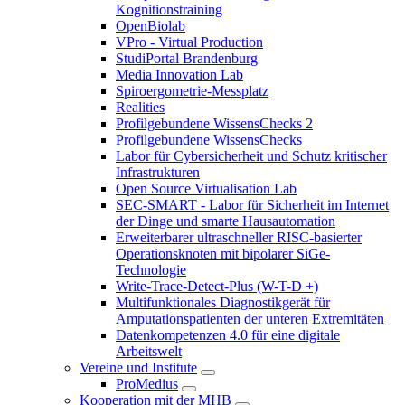
Kognitionstraining
OpenBiolab
VPro - Virtual Production
StudiPortal Brandenburg
Media Innovation Lab
Spiroergometrie-Messplatz
Realities
Profilgebundene WissensChecks 2
Profilgebundene WissensChecks
Labor für Cybersicherheit und Schutz kritischer
Infrastrukturen
Open Source Virtualisation Lab
SEC-SMART - Labor für Sicherheit im Internet
der Dinge und smarte Hausautomation
Erweiterbarer ultraschneller RISC-basierter
Operationsknoten mit bipolarer SiGe-
Technologie
Write-Trace-Detect-Plus (W-T-D +)
Multifunktionales Diagnostikgerät für
Amputationspatienten der unteren Extremitäten
Datenkompetenzen 4.0 für eine digitale
Arbeitswelt
Vereine und Institute
ProMedius
Kooperation mit der MHB