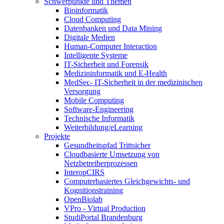
Schwerpunkte und Themen
Bioinformatik
Cloud Computing
Datenbanken und Data Mining
Digitale Medien
Human-Computer Interaction
Intelligente Systeme
IT-Sicherheit und Forensik
Medizininformatik und E-Health
MedSec- IT-Sicherheit in der medizinischen
Versorgung
Mobile Computing
Software-Engineering
Technische Informatik
Weiterbildung/eLearning
Projekte
Gesundheitspfad Trittsicher
Cloudbasierte Umsetzung von
Netzbetreiberprozessen
InteropCIRS
Computerbasiertes Gleichgewichts- und
Kognitionstraining
OpenBiolab
VPro - Virtual Production
StudiPortal Brandenburg