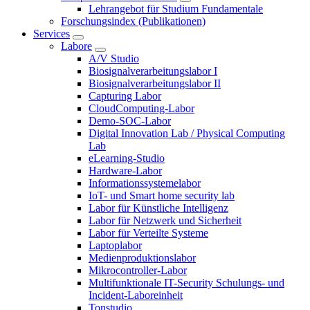
Lehrangebot für Studium Fundamentale
Forschungsindex (Publikationen)
Services
Labore
A/V Studio
Biosignalverarbeitungslabor I
Biosignalverarbeitungslabor II
Capturing Labor
CloudComputing-Labor
Demo-SOC-Labor
Digital Innovation Lab / Physical Computing
Lab
eLearning-Studio
Hardware-Labor
Informationssystemelabor
IoT- und Smart home security lab
Labor für Künstliche Intelligenz
Labor für Netzwerk und Sicherheit
Labor für Verteilte Systeme
Laptoplabor
Medienproduktionslabor
Mikrocontroller-Labor
Multifunktionale IT-Security Schulungs- und
Incident-Laboreinheit
Tonstudio