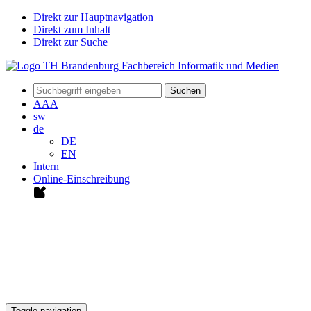
Direkt zur Hauptnavigation
Direkt zum Inhalt
Direkt zur Suche
Suchen
A
A
A
sw
de
DE
EN
Intern
Online-Einschreibung
Toggle navigation