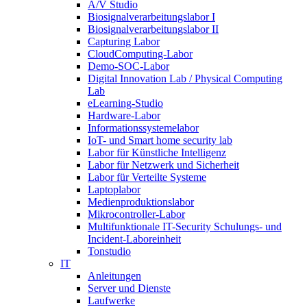
A/V Studio
Biosignalverarbeitungslabor I
Biosignalverarbeitungslabor II
Capturing Labor
CloudComputing-Labor
Demo-SOC-Labor
Digital Innovation Lab / Physical Computing
Lab
eLearning-Studio
Hardware-Labor
Informationssystemelabor
IoT- und Smart home security lab
Labor für Künstliche Intelligenz
Labor für Netzwerk und Sicherheit
Labor für Verteilte Systeme
Laptoplabor
Medienproduktionslabor
Mikrocontroller-Labor
Multifunktionale IT-Security Schulungs- und
Incident-Laboreinheit
Tonstudio
IT
Anleitungen
Server und Dienste
Laufwerke