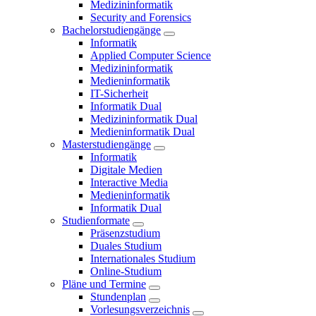
Medizininformatik
Security and Forensics
Bachelorstudiengänge
Informatik
Applied Computer Science
Medizininformatik
Medieninformatik
IT-Sicherheit
Informatik Dual
Medizininformatik Dual
Medieninformatik Dual
Masterstudiengänge
Informatik
Digitale Medien
Interactive Media
Medieninformatik
Informatik Dual
Studienformate
Präsenzstudium
Duales Studium
Internationales Studium
Online-Studium
Pläne und Termine
Stundenplan
Vorlesungsverzeichnis