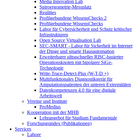
Media Innovation Lab
Spiroergometrie-Messplatz
Realities
Profilgebundene WissensChecks 2
Profilgebundene WissensChecks
Labor für Cybersicherheit und Schutz kritischer
Infrastrukturen
Open Source Virtualisation Lab
SEC-SMART - Labor für Sicherheit im Internet
der Dinge und smarte Hausautomation
Erweiterbarer ultraschneller RISC-basierter
Operationsknoten mit bipolarer SiGe-
Technologie
Write-Trace-Detect-Plus (W-T-D +)
Multifunktionales Diagnostikgerät für
Amputationspatienten der unteren Extremitäten
Datenkompetenzen 4.0 für eine digitale
Arbeitswelt
Vereine und Institute
ProMedius
Kooperation mit der MHB
Lehrangebot für Studium Fundamentale
Forschungsindex (Publikationen)
Services
Labore