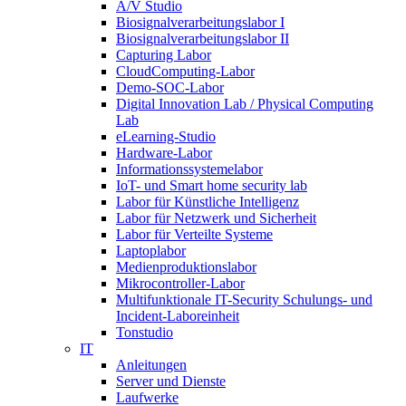
A/V Studio
Biosignalverarbeitungslabor I
Biosignalverarbeitungslabor II
Capturing Labor
CloudComputing-Labor
Demo-SOC-Labor
Digital Innovation Lab / Physical Computing
Lab
eLearning-Studio
Hardware-Labor
Informationssystemelabor
IoT- und Smart home security lab
Labor für Künstliche Intelligenz
Labor für Netzwerk und Sicherheit
Labor für Verteilte Systeme
Laptoplabor
Medienproduktionslabor
Mikrocontroller-Labor
Multifunktionale IT-Security Schulungs- und
Incident-Laboreinheit
Tonstudio
IT
Anleitungen
Server und Dienste
Laufwerke