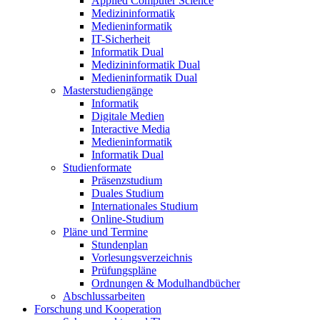
Applied Computer Science
Medizininformatik
Medieninformatik
IT-Sicherheit
Informatik Dual
Medizininformatik Dual
Medieninformatik Dual
Masterstudiengänge
Informatik
Digitale Medien
Interactive Media
Medieninformatik
Informatik Dual
Studienformate
Präsenzstudium
Duales Studium
Internationales Studium
Online-Studium
Pläne und Termine
Stundenplan
Vorlesungsverzeichnis
Prüfungspläne
Ordnungen & Modulhandbücher
Abschlussarbeiten
Forschung und Kooperation