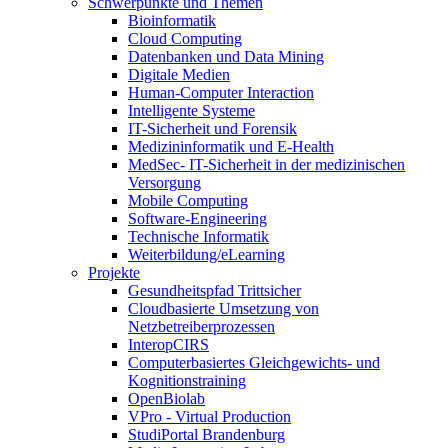
Schwerpunkte und Themen
Bioinformatik
Cloud Computing
Datenbanken und Data Mining
Digitale Medien
Human-Computer Interaction
Intelligente Systeme
IT-Sicherheit und Forensik
Medizininformatik und E-Health
MedSec- IT-Sicherheit in der medizinischen
Versorgung
Mobile Computing
Software-Engineering
Technische Informatik
Weiterbildung/eLearning
Projekte
Gesundheitspfad Trittsicher
Cloudbasierte Umsetzung von
Netzbetreiberprozessen
InteropCIRS
Computerbasiertes Gleichgewichts- und
Kognitionstraining
OpenBiolab
VPro - Virtual Production
StudiPortal Brandenburg