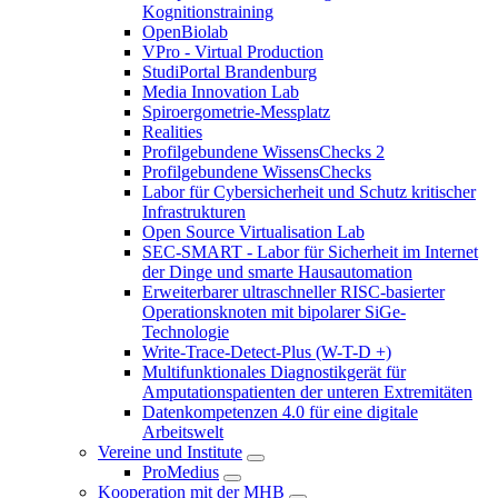
Kognitionstraining
OpenBiolab
VPro - Virtual Production
StudiPortal Brandenburg
Media Innovation Lab
Spiroergometrie-Messplatz
Realities
Profilgebundene WissensChecks 2
Profilgebundene WissensChecks
Labor für Cybersicherheit und Schutz kritischer
Infrastrukturen
Open Source Virtualisation Lab
SEC-SMART - Labor für Sicherheit im Internet
der Dinge und smarte Hausautomation
Erweiterbarer ultraschneller RISC-basierter
Operationsknoten mit bipolarer SiGe-
Technologie
Write-Trace-Detect-Plus (W-T-D +)
Multifunktionales Diagnostikgerät für
Amputationspatienten der unteren Extremitäten
Datenkompetenzen 4.0 für eine digitale
Arbeitswelt
Vereine und Institute
ProMedius
Kooperation mit der MHB