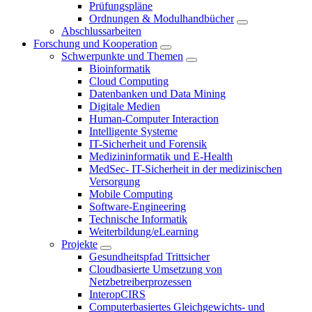
Prüfungspläne
Ordnungen & Modulhandbücher
Abschlussarbeiten
Forschung und Kooperation
Schwerpunkte und Themen
Bioinformatik
Cloud Computing
Datenbanken und Data Mining
Digitale Medien
Human-Computer Interaction
Intelligente Systeme
IT-Sicherheit und Forensik
Medizininformatik und E-Health
MedSec- IT-Sicherheit in der medizinischen
Versorgung
Mobile Computing
Software-Engineering
Technische Informatik
Weiterbildung/eLearning
Projekte
Gesundheitspfad Trittsicher
Cloudbasierte Umsetzung von
Netzbetreiberprozessen
InteropCIRS
Computerbasiertes Gleichgewichts- und