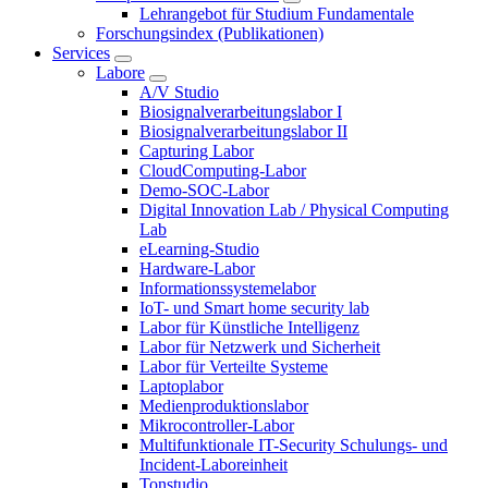
Lehrangebot für Studium Fundamentale
Forschungsindex (Publikationen)
Services
Labore
A/V Studio
Biosignalverarbeitungslabor I
Biosignalverarbeitungslabor II
Capturing Labor
CloudComputing-Labor
Demo-SOC-Labor
Digital Innovation Lab / Physical Computing
Lab
eLearning-Studio
Hardware-Labor
Informationssystemelabor
IoT- und Smart home security lab
Labor für Künstliche Intelligenz
Labor für Netzwerk und Sicherheit
Labor für Verteilte Systeme
Laptoplabor
Medienproduktionslabor
Mikrocontroller-Labor
Multifunktionale IT-Security Schulungs- und
Incident-Laboreinheit
Tonstudio