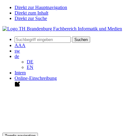
Direkt zur Hauptnavigation
Direkt zum Inhalt
Direkt zur Suche
Suchen
A
A
A
sw
de
DE
EN
Intern
Online-Einschreibung
Toggle navigation