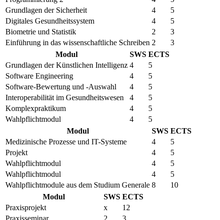
Grundlagen der Sicherheit
4
5
Digitales Gesundheitssystem
4
5
Biometrie und Statistik
2
3
Einführung in das wissenschaftliche Schreiben
2
3
Modul
SWS
ECTS
Grundlagen der Künstlichen Intelligenz
4
5
Software Engineering
4
5
Software-Bewertung und -Auswahl
4
5
Interoperabilität im Gesundheitswesen
4
5
Komplexpraktikum
4
5
Wahlpflichtmodul
4
5
Modul
SWS
ECTS
Medizinische Prozesse und IT-Systeme
4
5
Projekt
4
5
Wahlpflichtmodul
4
5
Wahlpflichtmodul
4
5
Wahlpflichtmodule aus dem Studium Generale
8
10
Modul
SWS
ECTS
Praxisprojekt
x
12
Praxisseminar
2
3