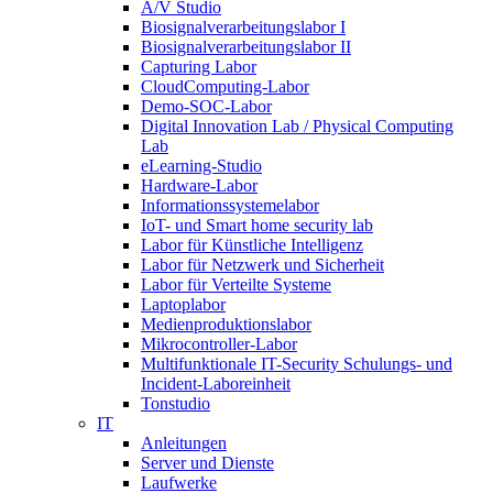
A/V Studio
Biosignalverarbeitungslabor I
Biosignalverarbeitungslabor II
Capturing Labor
CloudComputing-Labor
Demo-SOC-Labor
Digital Innovation Lab / Physical Computing
Lab
eLearning-Studio
Hardware-Labor
Informationssystemelabor
IoT- und Smart home security lab
Labor für Künstliche Intelligenz
Labor für Netzwerk und Sicherheit
Labor für Verteilte Systeme
Laptoplabor
Medienproduktionslabor
Mikrocontroller-Labor
Multifunktionale IT-Security Schulungs- und
Incident-Laboreinheit
Tonstudio
IT
Anleitungen
Server und Dienste
Laufwerke