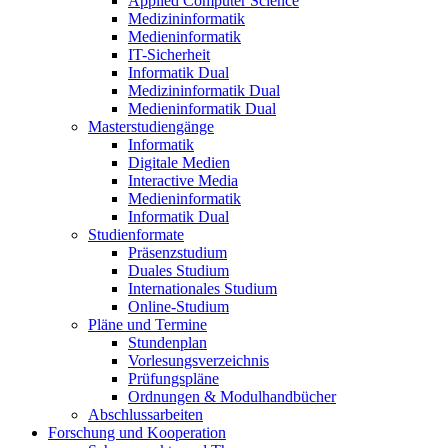
Applied Computer Science
Medizininformatik
Medieninformatik
IT-Sicherheit
Informatik Dual
Medizininformatik Dual
Medieninformatik Dual
Masterstudiengänge
Informatik
Digitale Medien
Interactive Media
Medieninformatik
Informatik Dual
Studienformate
Präsenzstudium
Duales Studium
Internationales Studium
Online-Studium
Pläne und Termine
Stundenplan
Vorlesungsverzeichnis
Prüfungspläne
Ordnungen & Modulhandbücher
Abschlussarbeiten
Forschung und Kooperation