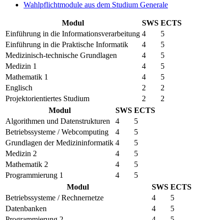
Wahlpflichtmodule aus dem Studium Generale
Modul
SWS
ECTS
Einführung in die Informationsverarbeitung
4
5
Einführung in die Praktische Informatik
4
5
Medizinisch-technische Grundlagen
4
5
Medizin 1
4
5
Mathematik 1
4
5
Englisch
2
2
Projektorientiertes Studium
2
2
Modul
SWS
ECTS
Algorithmen und Datenstrukturen
4
5
Betriebssysteme / Webcomputing
4
5
Grundlagen der Medizininformatik
4
5
Medizin 2
4
5
Mathematik 2
4
5
Programmierung 1
4
5
Modul
SWS
ECTS
Betriebssysteme / Rechnernetze
4
5
Datenbanken
4
5
Programmierung 2
4
5