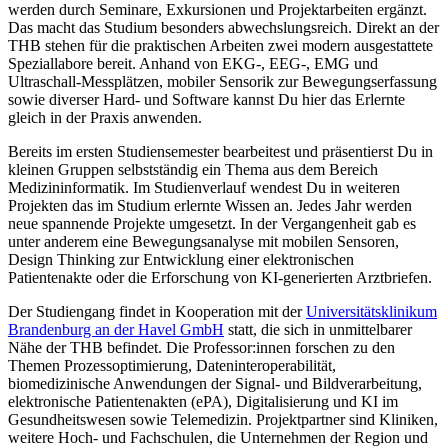
werden durch Seminare, Exkursionen und Projektarbeiten ergänzt.
Das macht das Studium besonders abwechslungsreich. Direkt an der
THB stehen für die praktischen Arbeiten zwei modern ausgestattete
Speziallabore bereit. Anhand von EKG-, EEG-, EMG und
Ultraschall-Messplätzen, mobiler Sensorik zur Bewegungserfassung
sowie diverser Hard- und Software kannst Du hier das Erlernte
gleich in der Praxis anwenden.
Bereits im ersten Studiensemester bearbeitest und präsentierst Du in
kleinen Gruppen selbstständig ein Thema aus dem Bereich
Medizininformatik. Im Studienverlauf wendest Du in weiteren
Projekten das im Studium erlernte Wissen an. Jedes Jahr werden
neue spannende Projekte umgesetzt. In der Vergangenheit gab es
unter anderem eine Bewegungsanalyse mit mobilen Sensoren,
Design Thinking zur Entwicklung einer elektronischen
Patientenakte oder die Erforschung von KI-generierten Arztbriefen.
Der Studiengang findet in Kooperation mit der
Universitätsklinikum
Brandenburg an der Havel GmbH
statt, die sich in unmittelbarer
Nähe der THB befindet. Die Professor:innen forschen zu den
Themen Prozessoptimierung, Dateninteroperabilität,
biomedizinische Anwendungen der Signal- und Bildverarbeitung,
elektronische Patientenakten (ePA), Digitalisierung und KI im
Gesundheitswesen sowie Telemedizin. Projektpartner sind Kliniken,
weitere Hoch- und Fachschulen, die Unternehmen der Region und