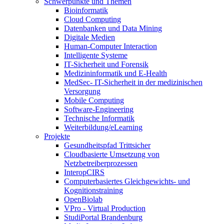
Schwerpunkte und Themen
Bioinformatik
Cloud Computing
Datenbanken und Data Mining
Digitale Medien
Human-Computer Interaction
Intelligente Systeme
IT-Sicherheit und Forensik
Medizininformatik und E-Health
MedSec- IT-Sicherheit in der medizinischen
Versorgung
Mobile Computing
Software-Engineering
Technische Informatik
Weiterbildung/eLearning
Projekte
Gesundheitspfad Trittsicher
Cloudbasierte Umsetzung von
Netzbetreiberprozessen
InteropCIRS
Computerbasiertes Gleichgewichts- und
Kognitionstraining
OpenBiolab
VPro - Virtual Production
StudiPortal Brandenburg