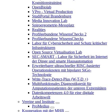
Kognitionstraining
OpenBiolab
VPro - Virtual Production
StudiPortal Brandenburg
Media Innovation Lab
Spiroergometrie-Messplatz
Realities
Profilgebundene WissensChecks 2
Profilgebundene WissensChecks
Labor für Cybersicherheit und Schutz kritischer
Infrastrukturen
Open Source Virtualisation Lab
SEC-SMART - Labor für Sicherheit im Internet
der Dinge und smarte Hausautomation
Erweiterbarer ultraschneller RISC-basierter
Operationsknoten mit bipolarer SiGe-
Technologie
Write-Trace-Detect-Plus (W-T-D +)
Multifunktionales Diagnostikgerät für
Amputationspatienten der unteren Extremitäten
Datenkompetenzen 4.0 für eine digitale
Arbeitswelt
Vereine und Institute
ProMedius
Kooperation mit der MHB