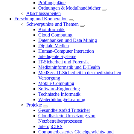
Prüfungspläne
Ordnungen & Modulhandbücher
Abschlussarbeiten
Forschung und Kooperation
Schwerpunkte und Themen
Bioinformatik
Cloud Computing
Datenbanken und Data Mining
Digitale Medien
Human-Computer Interaction
Intelligente Systeme
IT-Sicherheit und Forensik
Medizininformatik und E-Health
MedSec- IT-Sicherheit in der medizinischen
Versorgung
Mobile Computing
Software-Engineering
Technische Informatik
Weiterbildung/eLearning
Projekte
Gesundheitspfad Trittsicher
Cloudbasierte Umsetzung von
Netzbetreiberprozessen
InteropCIRS
Computerbasiertes Gleichgewichts- und