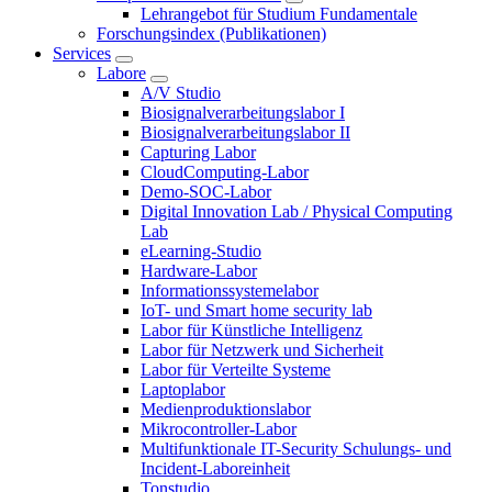
Lehrangebot für Studium Fundamentale
Forschungsindex (Publikationen)
Services
Labore
A/V Studio
Biosignalverarbeitungslabor I
Biosignalverarbeitungslabor II
Capturing Labor
CloudComputing-Labor
Demo-SOC-Labor
Digital Innovation Lab / Physical Computing
Lab
eLearning-Studio
Hardware-Labor
Informationssystemelabor
IoT- und Smart home security lab
Labor für Künstliche Intelligenz
Labor für Netzwerk und Sicherheit
Labor für Verteilte Systeme
Laptoplabor
Medienproduktionslabor
Mikrocontroller-Labor
Multifunktionale IT-Security Schulungs- und
Incident-Laboreinheit
Tonstudio