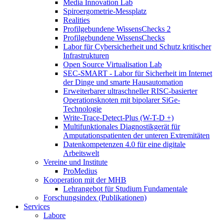
Media Innovation Lab
Spiroergometrie-Messplatz
Realities
Profilgebundene WissensChecks 2
Profilgebundene WissensChecks
Labor für Cybersicherheit und Schutz kritischer
Infrastrukturen
Open Source Virtualisation Lab
SEC-SMART - Labor für Sicherheit im Internet
der Dinge und smarte Hausautomation
Erweiterbarer ultraschneller RISC-basierter
Operationsknoten mit bipolarer SiGe-
Technologie
Write-Trace-Detect-Plus (W-T-D +)
Multifunktionales Diagnostikgerät für
Amputationspatienten der unteren Extremitäten
Datenkompetenzen 4.0 für eine digitale
Arbeitswelt
Vereine und Institute
ProMedius
Kooperation mit der MHB
Lehrangebot für Studium Fundamentale
Forschungsindex (Publikationen)
Services
Labore