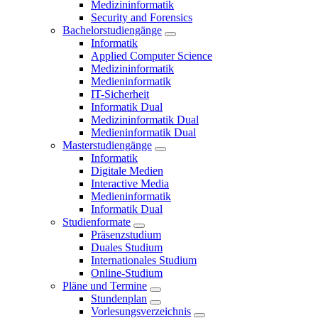
Medizininformatik
Security and Forensics
Bachelorstudiengänge
Informatik
Applied Computer Science
Medizininformatik
Medieninformatik
IT-Sicherheit
Informatik Dual
Medizininformatik Dual
Medieninformatik Dual
Masterstudiengänge
Informatik
Digitale Medien
Interactive Media
Medieninformatik
Informatik Dual
Studienformate
Präsenzstudium
Duales Studium
Internationales Studium
Online-Studium
Pläne und Termine
Stundenplan
Vorlesungsverzeichnis