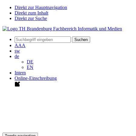
Direkt zur Hauptnavigation
Direkt zum Inhalt
Direkt zur Suche
Suchen
A
A
A
sw
de
DE
EN
Intern
Online-Einschreibung
Toggle navigation