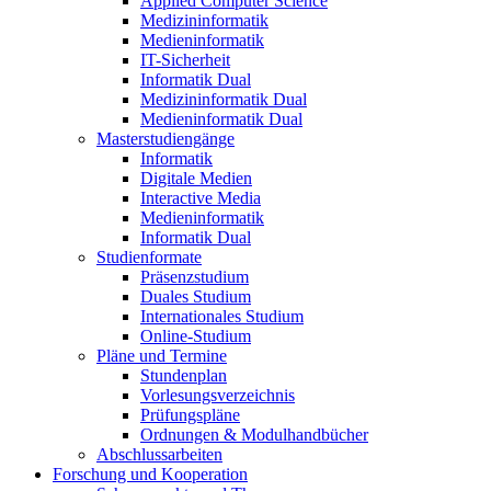
Applied Computer Science
Medizininformatik
Medieninformatik
IT-Sicherheit
Informatik Dual
Medizininformatik Dual
Medieninformatik Dual
Masterstudiengänge
Informatik
Digitale Medien
Interactive Media
Medieninformatik
Informatik Dual
Studienformate
Präsenzstudium
Duales Studium
Internationales Studium
Online-Studium
Pläne und Termine
Stundenplan
Vorlesungsverzeichnis
Prüfungspläne
Ordnungen & Modulhandbücher
Abschlussarbeiten
Forschung und Kooperation