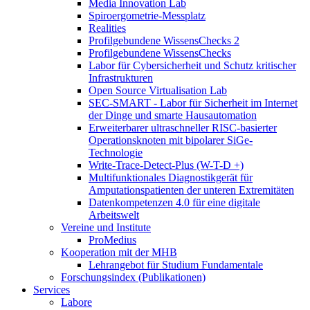
Media Innovation Lab
Spiroergometrie-Messplatz
Realities
Profilgebundene WissensChecks 2
Profilgebundene WissensChecks
Labor für Cybersicherheit und Schutz kritischer
Infrastrukturen
Open Source Virtualisation Lab
SEC-SMART - Labor für Sicherheit im Internet
der Dinge und smarte Hausautomation
Erweiterbarer ultraschneller RISC-basierter
Operationsknoten mit bipolarer SiGe-
Technologie
Write-Trace-Detect-Plus (W-T-D +)
Multifunktionales Diagnostikgerät für
Amputationspatienten der unteren Extremitäten
Datenkompetenzen 4.0 für eine digitale
Arbeitswelt
Vereine und Institute
ProMedius
Kooperation mit der MHB
Lehrangebot für Studium Fundamentale
Forschungsindex (Publikationen)
Services
Labore