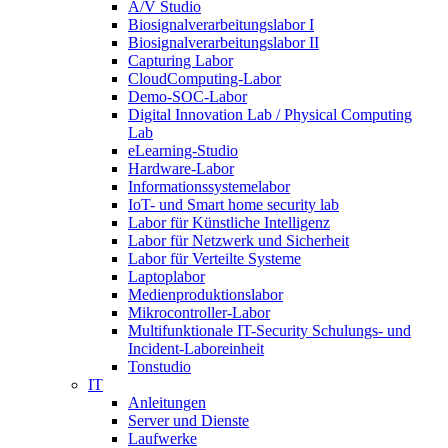
A/V Studio
Biosignalverarbeitungslabor I
Biosignalverarbeitungslabor II
Capturing Labor
CloudComputing-Labor
Demo-SOC-Labor
Digital Innovation Lab / Physical Computing
Lab
eLearning-Studio
Hardware-Labor
Informationssystemelabor
IoT- und Smart home security lab
Labor für Künstliche Intelligenz
Labor für Netzwerk und Sicherheit
Labor für Verteilte Systeme
Laptoplabor
Medienproduktionslabor
Mikrocontroller-Labor
Multifunktionale IT-Security Schulungs- und
Incident-Laboreinheit
Tonstudio
IT
Anleitungen
Server und Dienste
Laufwerke