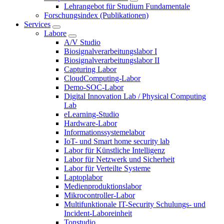
Lehrangebot für Studium Fundamentale
Forschungsindex (Publikationen)
Services
Labore
A/V Studio
Biosignalverarbeitungslabor I
Biosignalverarbeitungslabor II
Capturing Labor
CloudComputing-Labor
Demo-SOC-Labor
Digital Innovation Lab / Physical Computing
Lab
eLearning-Studio
Hardware-Labor
Informationssystemelabor
IoT- und Smart home security lab
Labor für Künstliche Intelligenz
Labor für Netzwerk und Sicherheit
Labor für Verteilte Systeme
Laptoplabor
Medienproduktionslabor
Mikrocontroller-Labor
Multifunktionale IT-Security Schulungs- und
Incident-Laboreinheit
Tonstudio