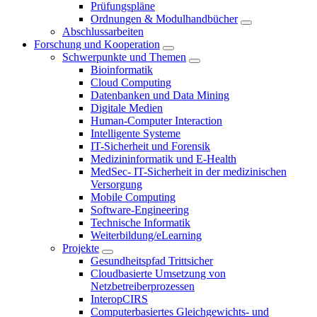
Prüfungspläne
Ordnungen & Modulhandbücher
Abschlussarbeiten
Forschung und Kooperation
Schwerpunkte und Themen
Bioinformatik
Cloud Computing
Datenbanken und Data Mining
Digitale Medien
Human-Computer Interaction
Intelligente Systeme
IT-Sicherheit und Forensik
Medizininformatik und E-Health
MedSec- IT-Sicherheit in der medizinischen
Versorgung
Mobile Computing
Software-Engineering
Technische Informatik
Weiterbildung/eLearning
Projekte
Gesundheitspfad Trittsicher
Cloudbasierte Umsetzung von
Netzbetreiberprozessen
InteropCIRS
Computerbasiertes Gleichgewichts- und