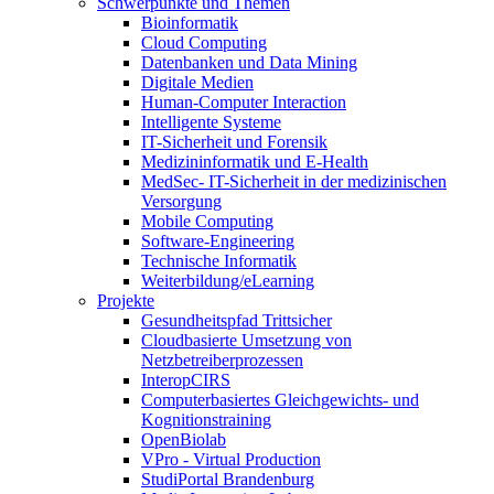
Schwerpunkte und Themen
Bioinformatik
Cloud Computing
Datenbanken und Data Mining
Digitale Medien
Human-Computer Interaction
Intelligente Systeme
IT-Sicherheit und Forensik
Medizininformatik und E-Health
MedSec- IT-Sicherheit in der medizinischen
Versorgung
Mobile Computing
Software-Engineering
Technische Informatik
Weiterbildung/eLearning
Projekte
Gesundheitspfad Trittsicher
Cloudbasierte Umsetzung von
Netzbetreiberprozessen
InteropCIRS
Computerbasiertes Gleichgewichts- und
Kognitionstraining
OpenBiolab
VPro - Virtual Production
StudiPortal Brandenburg