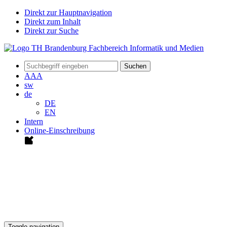
Direkt zur Hauptnavigation
Direkt zum Inhalt
Direkt zur Suche
Suchen
A
A
A
sw
de
DE
EN
Intern
Online-Einschreibung
Toggle navigation