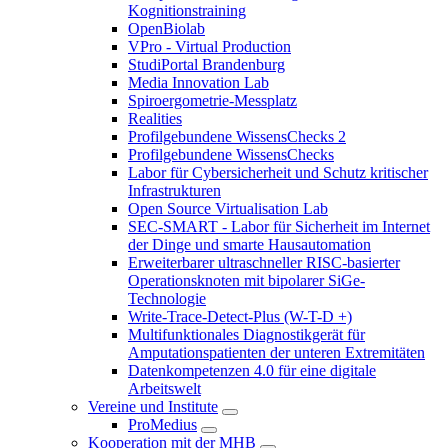
Kognitionstraining
OpenBiolab
VPro - Virtual Production
StudiPortal Brandenburg
Media Innovation Lab
Spiroergometrie-Messplatz
Realities
Profilgebundene WissensChecks 2
Profilgebundene WissensChecks
Labor für Cybersicherheit und Schutz kritischer
Infrastrukturen
Open Source Virtualisation Lab
SEC-SMART - Labor für Sicherheit im Internet
der Dinge und smarte Hausautomation
Erweiterbarer ultraschneller RISC-basierter
Operationsknoten mit bipolarer SiGe-
Technologie
Write-Trace-Detect-Plus (W-T-D +)
Multifunktionales Diagnostikgerät für
Amputationspatienten der unteren Extremitäten
Datenkompetenzen 4.0 für eine digitale
Arbeitswelt
Vereine und Institute
ProMedius
Kooperation mit der MHB