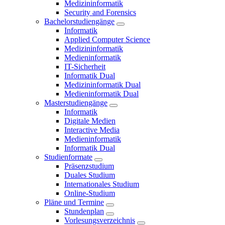
Medizininformatik
Security and Forensics
Bachelorstudiengänge
Informatik
Applied Computer Science
Medizininformatik
Medieninformatik
IT-Sicherheit
Informatik Dual
Medizininformatik Dual
Medieninformatik Dual
Masterstudiengänge
Informatik
Digitale Medien
Interactive Media
Medieninformatik
Informatik Dual
Studienformate
Präsenzstudium
Duales Studium
Internationales Studium
Online-Studium
Pläne und Termine
Stundenplan
Vorlesungsverzeichnis