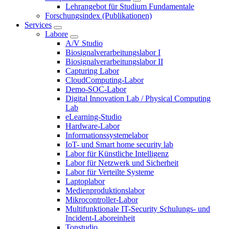
Lehrangebot für Studium Fundamentale
Forschungsindex (Publikationen)
Services
Labore
A/V Studio
Biosignalverarbeitungslabor I
Biosignalverarbeitungslabor II
Capturing Labor
CloudComputing-Labor
Demo-SOC-Labor
Digital Innovation Lab / Physical Computing
Lab
eLearning-Studio
Hardware-Labor
Informationssystemelabor
IoT- und Smart home security lab
Labor für Künstliche Intelligenz
Labor für Netzwerk und Sicherheit
Labor für Verteilte Systeme
Laptoplabor
Medienproduktionslabor
Mikrocontroller-Labor
Multifunktionale IT-Security Schulungs- und
Incident-Laboreinheit
Tonstudio