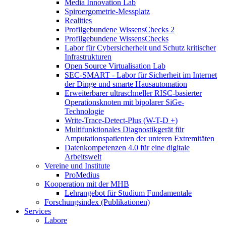
Media Innovation Lab
Spiroergometrie-Messplatz
Realities
Profilgebundene WissensChecks 2
Profilgebundene WissensChecks
Labor für Cybersicherheit und Schutz kritischer
Infrastrukturen
Open Source Virtualisation Lab
SEC-SMART - Labor für Sicherheit im Internet
der Dinge und smarte Hausautomation
Erweiterbarer ultraschneller RISC-basierter
Operationsknoten mit bipolarer SiGe-
Technologie
Write-Trace-Detect-Plus (W-T-D +)
Multifunktionales Diagnostikgerät für
Amputationspatienten der unteren Extremitäten
Datenkompetenzen 4.0 für eine digitale
Arbeitswelt
Vereine und Institute
ProMedius
Kooperation mit der MHB
Lehrangebot für Studium Fundamentale
Forschungsindex (Publikationen)
Services
Labore