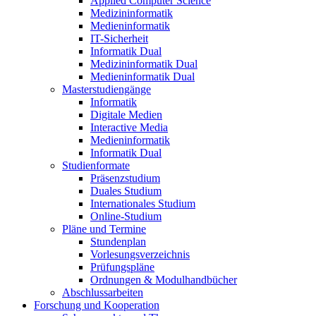
Applied Computer Science
Medizininformatik
Medieninformatik
IT-Sicherheit
Informatik Dual
Medizininformatik Dual
Medieninformatik Dual
Masterstudiengänge
Informatik
Digitale Medien
Interactive Media
Medieninformatik
Informatik Dual
Studienformate
Präsenzstudium
Duales Studium
Internationales Studium
Online-Studium
Pläne und Termine
Stundenplan
Vorlesungsverzeichnis
Prüfungspläne
Ordnungen & Modulhandbücher
Abschlussarbeiten
Forschung und Kooperation