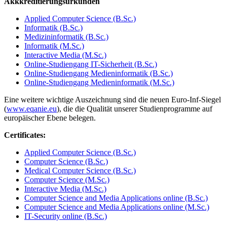
Akkkreditierungsurkunden
Applied Computer Science (B.Sc.)
Informatik (B.Sc.)
Medizininformatik (B.Sc.)
Informatik (M.Sc.)
Interactive Media (M.Sc.)
Online-Studiengang IT-Sicherheit (B.Sc.)
Online-Studiengang Medieninformatik (B.Sc.)
Online-Studiengang Medieninformatik (M.Sc.)
Eine weitere wichtige Auszeichnung sind die neuen Euro-Inf-Siegel
(
www.eqanie.eu
), die die Qualität unserer Studienprogramme auf
europäischer Ebene belegen.
Certificates:
Applied Computer Science (B.Sc.)
Computer Science (B.Sc.)
Medical Computer Science (B.Sc.)
Computer Science (M.Sc.)
Interactive Media (M.Sc.)
Computer Science and Media Applications online (B.Sc.)
Computer Science and Media Applications online (M.Sc.)
IT-Security online (B.Sc.)