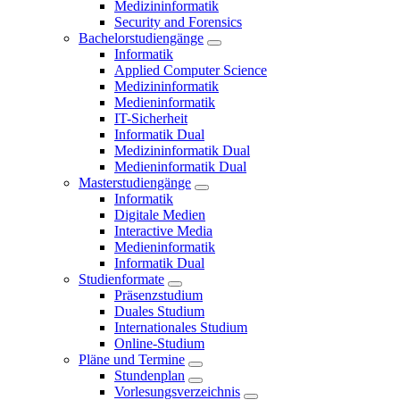
Medizininformatik
Security and Forensics
Bachelorstudiengänge
Informatik
Applied Computer Science
Medizininformatik
Medieninformatik
IT-Sicherheit
Informatik Dual
Medizininformatik Dual
Medieninformatik Dual
Masterstudiengänge
Informatik
Digitale Medien
Interactive Media
Medieninformatik
Informatik Dual
Studienformate
Präsenzstudium
Duales Studium
Internationales Studium
Online-Studium
Pläne und Termine
Stundenplan
Vorlesungsverzeichnis