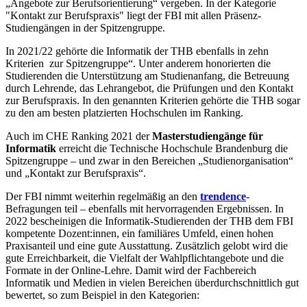
„Angebote zur Berufsorientierung“ vergeben. In der Kategorie
"Kontakt zur Berufspraxis" liegt der FBI mit allen Präsenz-
Studiengängen in der Spitzengruppe.
In 2021/22 gehörte die Informatik der THB ebenfalls in zehn
Kriterien zur Spitzengruppe“. Unter anderem honorierten die
Studierenden die Unterstützung am Studienanfang, die Betreuung
durch Lehrende, das Lehrangebot, die Prüfungen und den Kontakt
zur Berufspraxis. In den genannten Kriterien gehörte die THB sogar
zu den am besten platzierten Hochschulen im Ranking.
Auch im CHE Ranking 2021 der
Masterstudiengänge für
Informatik
erreicht die Technische Hochschule Brandenburg die
Spitzengruppe – und zwar in den Bereichen „Studienorganisation“
und „Kontakt zur Berufspraxis“.
Der FBI nimmt weiterhin regelmäßig an den
trendence
-
Befragungen teil – ebenfalls mit hervorragenden Ergebnissen. In
2022 bescheinigen die Informatik-Studierenden der THB dem FBI
kompetente Dozent:innen, ein familiäres Umfeld, einen hohen
Praxisanteil und eine gute Ausstattung. Zusätzlich gelobt wird die
gute Erreichbarkeit, die Vielfalt der Wahlpflichtangebote und die
Formate in der Online-Lehre. Damit wird der Fachbereich
Informatik und Medien in vielen Bereichen überdurchschnittlich gut
bewertet, so zum Beispiel in den Kategorien: