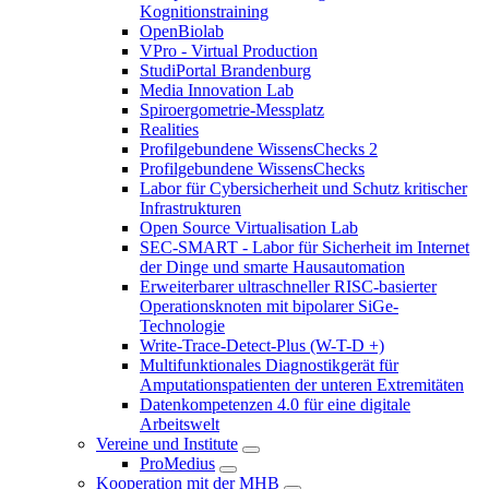
Kognitionstraining
OpenBiolab
VPro - Virtual Production
StudiPortal Brandenburg
Media Innovation Lab
Spiroergometrie-Messplatz
Realities
Profilgebundene WissensChecks 2
Profilgebundene WissensChecks
Labor für Cybersicherheit und Schutz kritischer
Infrastrukturen
Open Source Virtualisation Lab
SEC-SMART - Labor für Sicherheit im Internet
der Dinge und smarte Hausautomation
Erweiterbarer ultraschneller RISC-basierter
Operationsknoten mit bipolarer SiGe-
Technologie
Write-Trace-Detect-Plus (W-T-D +)
Multifunktionales Diagnostikgerät für
Amputationspatienten der unteren Extremitäten
Datenkompetenzen 4.0 für eine digitale
Arbeitswelt
Vereine und Institute
ProMedius
Kooperation mit der MHB