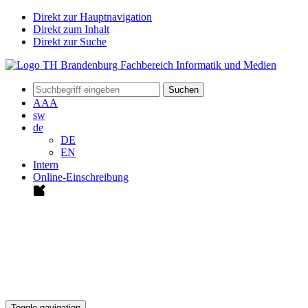
Direkt zur Hauptnavigation
Direkt zum Inhalt
Direkt zur Suche
Suchen
A
A
A
sw
de
DE
EN
Intern
Online-Einschreibung
Toggle navigation