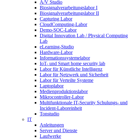
A/V Studio
Biosignalverarbeitungslabor I
Biosignalverarbeitungslabor II
Capturing Labor
CloudComputing-Labor
Demo-SOC-Labor
Digital Innovation Lab / Physical Computing
Lab
eLearning-Studio
Hardware-Labor
Informationssystemelabor
IoT- und Smart home security lab
Labor für Künstliche Intelligenz
Labor für Netzwerk und Sicherheit
Labor für Verteilte Systeme
Laptoplabor
Medienproduktionslabor
Mikrocontroller-Labor
Multifunktionale IT-Security Schulungs- und
Incident-Laboreinheit
Tonstudio
IT
Anleitungen
Server und Dienste
Laufwerke