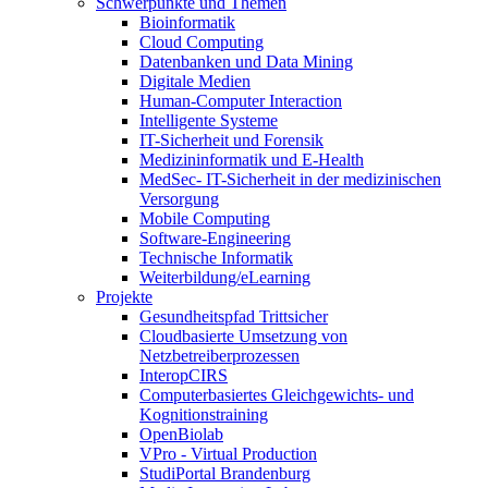
Schwerpunkte und Themen
Bioinformatik
Cloud Computing
Datenbanken und Data Mining
Digitale Medien
Human-Computer Interaction
Intelligente Systeme
IT-Sicherheit und Forensik
Medizininformatik und E-Health
MedSec- IT-Sicherheit in der medizinischen
Versorgung
Mobile Computing
Software-Engineering
Technische Informatik
Weiterbildung/eLearning
Projekte
Gesundheitspfad Trittsicher
Cloudbasierte Umsetzung von
Netzbetreiberprozessen
InteropCIRS
Computerbasiertes Gleichgewichts- und
Kognitionstraining
OpenBiolab
VPro - Virtual Production
StudiPortal Brandenburg