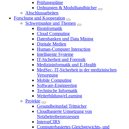
Prüfungspläne
Ordnungen & Modulhandbücher
Abschlussarbeiten
Forschung und Kooperation
Schwerpunkte und Themen
Bioinformatik
Cloud Computing
Datenbanken und Data Mining
Digitale Medien
Human-Computer Interaction
Intelligente Systeme
IT-Sicherheit und Forensik
Medizininformatik und E-Health
MedSec- IT-Sicherheit in der medizinischen
Versorgung
Mobile Computing
Software-Engineering
Technische Informatik
Weiterbildung/eLearning
Projekte
Gesundheitspfad Trittsicher
Cloudbasierte Umsetzung von
Netzbetreiberprozessen
InteropCIRS
Computerbasiertes Gleichgewichts- und