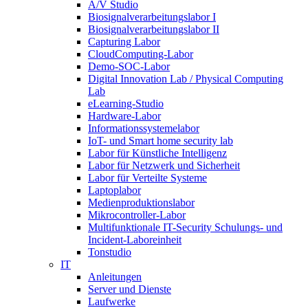
A/V Studio
Biosignalverarbeitungslabor I
Biosignalverarbeitungslabor II
Capturing Labor
CloudComputing-Labor
Demo-SOC-Labor
Digital Innovation Lab / Physical Computing
Lab
eLearning-Studio
Hardware-Labor
Informationssystemelabor
IoT- und Smart home security lab
Labor für Künstliche Intelligenz
Labor für Netzwerk und Sicherheit
Labor für Verteilte Systeme
Laptoplabor
Medienproduktionslabor
Mikrocontroller-Labor
Multifunktionale IT-Security Schulungs- und
Incident-Laboreinheit
Tonstudio
IT
Anleitungen
Server und Dienste
Laufwerke