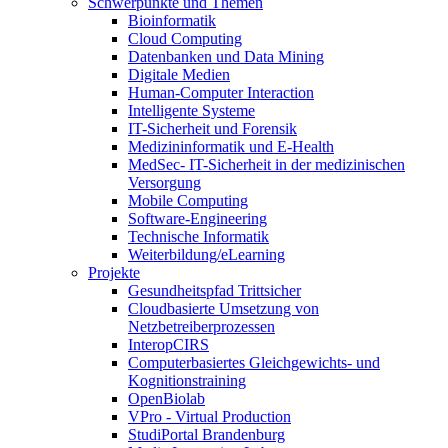
Schwerpunkte und Themen
Bioinformatik
Cloud Computing
Datenbanken und Data Mining
Digitale Medien
Human-Computer Interaction
Intelligente Systeme
IT-Sicherheit und Forensik
Medizininformatik und E-Health
MedSec- IT-Sicherheit in der medizinischen
Versorgung
Mobile Computing
Software-Engineering
Technische Informatik
Weiterbildung/eLearning
Projekte
Gesundheitspfad Trittsicher
Cloudbasierte Umsetzung von
Netzbetreiberprozessen
InteropCIRS
Computerbasiertes Gleichgewichts- und
Kognitionstraining
OpenBiolab
VPro - Virtual Production
StudiPortal Brandenburg