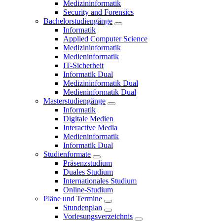
Medizininformatik
Security and Forensics
Bachelorstudiengänge
Informatik
Applied Computer Science
Medizininformatik
Medieninformatik
IT-Sicherheit
Informatik Dual
Medizininformatik Dual
Medieninformatik Dual
Masterstudiengänge
Informatik
Digitale Medien
Interactive Media
Medieninformatik
Informatik Dual
Studienformate
Präsenzstudium
Duales Studium
Internationales Studium
Online-Studium
Pläne und Termine
Stundenplan
Vorlesungsverzeichnis