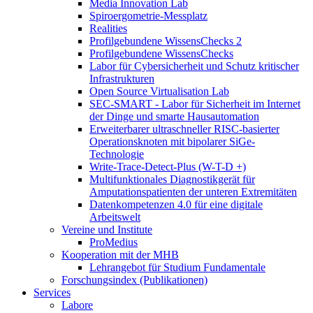
Media Innovation Lab
Spiroergometrie-Messplatz
Realities
Profilgebundene WissensChecks 2
Profilgebundene WissensChecks
Labor für Cybersicherheit und Schutz kritischer
Infrastrukturen
Open Source Virtualisation Lab
SEC-SMART - Labor für Sicherheit im Internet
der Dinge und smarte Hausautomation
Erweiterbarer ultraschneller RISC-basierter
Operationsknoten mit bipolarer SiGe-
Technologie
Write-Trace-Detect-Plus (W-T-D +)
Multifunktionales Diagnostikgerät für
Amputationspatienten der unteren Extremitäten
Datenkompetenzen 4.0 für eine digitale
Arbeitswelt
Vereine und Institute
ProMedius
Kooperation mit der MHB
Lehrangebot für Studium Fundamentale
Forschungsindex (Publikationen)
Services
Labore