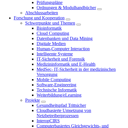
Prüfungspläne
Ordnungen & Modulhandbücher
Abschlussarbeiten
Forschung und Kooperation
Schwerpunkte und Themen
Bioinformatik
Cloud Computing
Datenbanken und Data Mining
Digitale Medien
Human-Computer Interaction
Intelligente Systeme
IT-Sicherheit und Forensik
Medizininformatik und E-Health
MedSec- IT-Sicherheit in der medizinischen
Versorgung
Mobile Computing
Software-Engineering
Technische Informatik
Weiterbildung/eLearning
Projekte
Gesundheitspfad Trittsicher
Cloudbasierte Umsetzung von
Netzbetreiberprozessen
InteropCIRS
Computerbasiertes Gleichgewichts- und