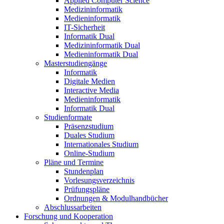
Applied Computer Science
Medizininformatik
Medieninformatik
IT-Sicherheit
Informatik Dual
Medizininformatik Dual
Medieninformatik Dual
Masterstudiengänge
Informatik
Digitale Medien
Interactive Media
Medieninformatik
Informatik Dual
Studienformate
Präsenzstudium
Duales Studium
Internationales Studium
Online-Studium
Pläne und Termine
Stundenplan
Vorlesungsverzeichnis
Prüfungspläne
Ordnungen & Modulhandbücher
Abschlussarbeiten
Forschung und Kooperation