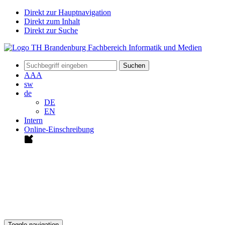
Direkt zur Hauptnavigation
Direkt zum Inhalt
Direkt zur Suche
Suchen
A
A
A
sw
de
DE
EN
Intern
Online-Einschreibung
Toggle navigation