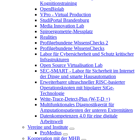
Kognitionstraining
OpenBiolab
VPro - Virtual Production
StudiPortal Brandenburg
Media Innovation Lab
Spiroergometrie-Messplatz
Realities
Profilgebundene WissensChecks 2
Profilgebundene WissensChecks
Labor für Cybersicherheit und Schutz kritischer
Infrastrukturen
Open Source Virtualisation Lab
SEC-SMART - Labor für Sicherheit im Internet
der Dinge und smarte Hausautomation
Erweiterbarer ultraschneller RISC-basierter
Operationsknoten mit bipolarer SiGe-
Technologie
Write-Trace-Detect-Plus (W-T-D +)
Multifunktionales Diagnostikgerät für
Amputationspatienten der unteren Extremitäten
Datenkompetenzen 4.0 für eine digitale
Arbeitswelt
Vereine und Institute
ProMedius
Kooperation mit der MHB