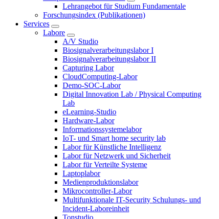
Lehrangebot für Studium Fundamentale
Forschungsindex (Publikationen)
Services
Labore
A/V Studio
Biosignalverarbeitungslabor I
Biosignalverarbeitungslabor II
Capturing Labor
CloudComputing-Labor
Demo-SOC-Labor
Digital Innovation Lab / Physical Computing
Lab
eLearning-Studio
Hardware-Labor
Informationssystemelabor
IoT- und Smart home security lab
Labor für Künstliche Intelligenz
Labor für Netzwerk und Sicherheit
Labor für Verteilte Systeme
Laptoplabor
Medienproduktionslabor
Mikrocontroller-Labor
Multifunktionale IT-Security Schulungs- und
Incident-Laboreinheit
Tonstudio