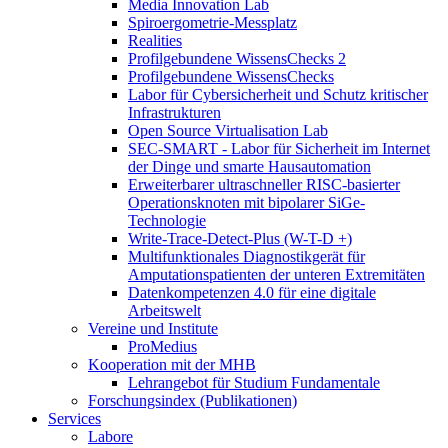
Media Innovation Lab
Spiroergometrie-Messplatz
Realities
Profilgebundene WissensChecks 2
Profilgebundene WissensChecks
Labor für Cybersicherheit und Schutz kritischer
Infrastrukturen
Open Source Virtualisation Lab
SEC-SMART - Labor für Sicherheit im Internet
der Dinge und smarte Hausautomation
Erweiterbarer ultraschneller RISC-basierter
Operationsknoten mit bipolarer SiGe-
Technologie
Write-Trace-Detect-Plus (W-T-D +)
Multifunktionales Diagnostikgerät für
Amputationspatienten der unteren Extremitäten
Datenkompetenzen 4.0 für eine digitale
Arbeitswelt
Vereine und Institute
ProMedius
Kooperation mit der MHB
Lehrangebot für Studium Fundamentale
Forschungsindex (Publikationen)
Services
Labore