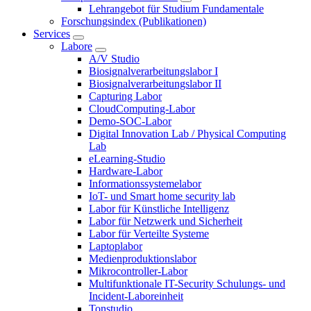
Lehrangebot für Studium Fundamentale
Forschungsindex (Publikationen)
Services
Labore
A/V Studio
Biosignalverarbeitungslabor I
Biosignalverarbeitungslabor II
Capturing Labor
CloudComputing-Labor
Demo-SOC-Labor
Digital Innovation Lab / Physical Computing
Lab
eLearning-Studio
Hardware-Labor
Informationssystemelabor
IoT- und Smart home security lab
Labor für Künstliche Intelligenz
Labor für Netzwerk und Sicherheit
Labor für Verteilte Systeme
Laptoplabor
Medienproduktionslabor
Mikrocontroller-Labor
Multifunktionale IT-Security Schulungs- und
Incident-Laboreinheit
Tonstudio