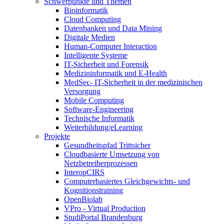
Schwerpunkte und Themen
Bioinformatik
Cloud Computing
Datenbanken und Data Mining
Digitale Medien
Human-Computer Interaction
Intelligente Systeme
IT-Sicherheit und Forensik
Medizininformatik und E-Health
MedSec- IT-Sicherheit in der medizinischen
Versorgung
Mobile Computing
Software-Engineering
Technische Informatik
Weiterbildung/eLearning
Projekte
Gesundheitspfad Trittsicher
Cloudbasierte Umsetzung von
Netzbetreiberprozessen
InteropCIRS
Computerbasiertes Gleichgewichts- und
Kognitionstraining
OpenBiolab
VPro - Virtual Production
StudiPortal Brandenburg