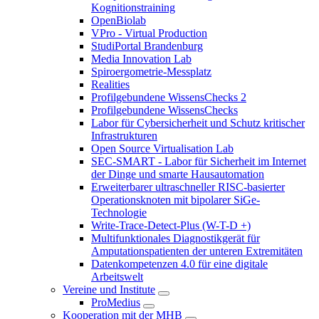
Kognitionstraining
OpenBiolab
VPro - Virtual Production
StudiPortal Brandenburg
Media Innovation Lab
Spiroergometrie-Messplatz
Realities
Profilgebundene WissensChecks 2
Profilgebundene WissensChecks
Labor für Cybersicherheit und Schutz kritischer
Infrastrukturen
Open Source Virtualisation Lab
SEC-SMART - Labor für Sicherheit im Internet
der Dinge und smarte Hausautomation
Erweiterbarer ultraschneller RISC-basierter
Operationsknoten mit bipolarer SiGe-
Technologie
Write-Trace-Detect-Plus (W-T-D +)
Multifunktionales Diagnostikgerät für
Amputationspatienten der unteren Extremitäten
Datenkompetenzen 4.0 für eine digitale
Arbeitswelt
Vereine und Institute
ProMedius
Kooperation mit der MHB