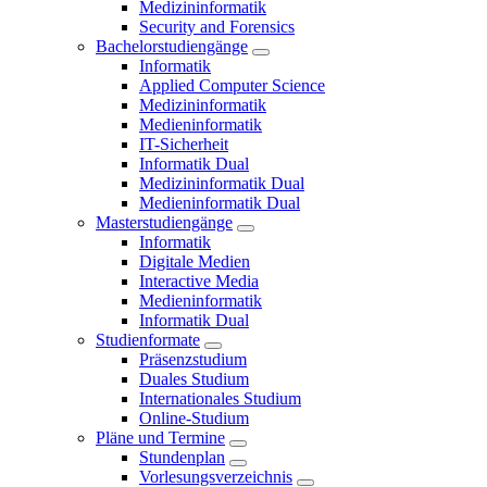
Medizininformatik
Security and Forensics
Bachelorstudiengänge
Informatik
Applied Computer Science
Medizininformatik
Medieninformatik
IT-Sicherheit
Informatik Dual
Medizininformatik Dual
Medieninformatik Dual
Masterstudiengänge
Informatik
Digitale Medien
Interactive Media
Medieninformatik
Informatik Dual
Studienformate
Präsenzstudium
Duales Studium
Internationales Studium
Online-Studium
Pläne und Termine
Stundenplan
Vorlesungsverzeichnis