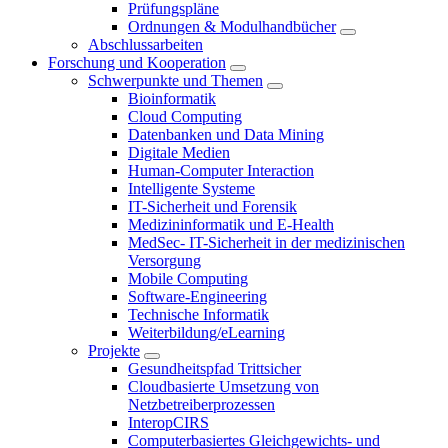
Prüfungspläne
Ordnungen & Modulhandbücher
Abschlussarbeiten
Forschung und Kooperation
Schwerpunkte und Themen
Bioinformatik
Cloud Computing
Datenbanken und Data Mining
Digitale Medien
Human-Computer Interaction
Intelligente Systeme
IT-Sicherheit und Forensik
Medizininformatik und E-Health
MedSec- IT-Sicherheit in der medizinischen
Versorgung
Mobile Computing
Software-Engineering
Technische Informatik
Weiterbildung/eLearning
Projekte
Gesundheitspfad Trittsicher
Cloudbasierte Umsetzung von
Netzbetreiberprozessen
InteropCIRS
Computerbasiertes Gleichgewichts- und