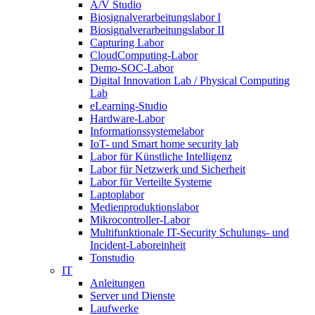
A/V Studio
Biosignalverarbeitungslabor I
Biosignalverarbeitungslabor II
Capturing Labor
CloudComputing-Labor
Demo-SOC-Labor
Digital Innovation Lab / Physical Computing
Lab
eLearning-Studio
Hardware-Labor
Informationssystemelabor
IoT- und Smart home security lab
Labor für Künstliche Intelligenz
Labor für Netzwerk und Sicherheit
Labor für Verteilte Systeme
Laptoplabor
Medienproduktionslabor
Mikrocontroller-Labor
Multifunktionale IT-Security Schulungs- und
Incident-Laboreinheit
Tonstudio
IT
Anleitungen
Server und Dienste
Laufwerke