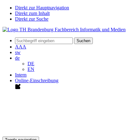
Direkt zur Hauptnavigation
Direkt zum Inhalt
Direkt zur Suche
Suchen
A
A
A
sw
de
DE
EN
Intern
Online-Einschreibung
Toggle navigation