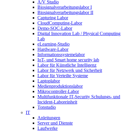
A/V Studio
Biosignalverarbeitungslabor I
Biosignalverarbeitungslabor II
Capturing Labor
CloudComputing-Labor
Demo-SOC-Labor
Digital Innovation Lab / Physical Computing
Lab
eLearning-Studio
Hardware-Labor
Informationssystemelabor
IoT- und Smart home security lab
Labor für Künstliche Intelligenz
Labor für Netzwerk und Sicherheit
Labor für Verteilte Systeme
Laptoplabor
Medienproduktionslabor
Mikrocontroller-Labor
Multifunktionale IT-Security Schulungs- und
Incident-Laboreinheit
Tonstudio
IT
Anleitungen
Server und Dienste
Laufwerke