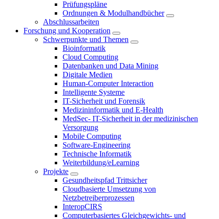
Prüfungspläne
Ordnungen & Modulhandbücher
Abschlussarbeiten
Forschung und Kooperation
Schwerpunkte und Themen
Bioinformatik
Cloud Computing
Datenbanken und Data Mining
Digitale Medien
Human-Computer Interaction
Intelligente Systeme
IT-Sicherheit und Forensik
Medizininformatik und E-Health
MedSec- IT-Sicherheit in der medizinischen
Versorgung
Mobile Computing
Software-Engineering
Technische Informatik
Weiterbildung/eLearning
Projekte
Gesundheitspfad Trittsicher
Cloudbasierte Umsetzung von
Netzbetreiberprozessen
InteropCIRS
Computerbasiertes Gleichgewichts- und