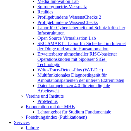
Media Innovation Lab
Spiroergometrie-Messplatz
Realities
Profilgebundene WissensChecks 2
Profilgebundene WissensChecks
Labor für Cybersicherheit und Schutz kritischer
Infrastrukturen
Open Source Virtualisation Lab
SEC-SMART - Labor für Sicherheit im Internet
der Dinge und smarte Hausautomation
Erweiterbarer ultraschneller RISC-basierter
Operationsknoten mit bipolarer SiGe-
Technologie
Write-Trace-Detect-Plus (W-T-D +)
Multifunktionales Diagnostikgerät für
Amputationspatienten der unteren Extremitäten
Datenkompetenzen 4.0 für eine digitale
Arbeitswelt
Vereine und Institute
ProMedius
Kooperation mit der MHB
Lehrangebot für Studium Fundamentale
Forschungsindex (Publikationen)
Services
Labore