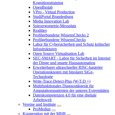
Kognitionstraining
OpenBiolab
VPro - Virtual Production
StudiPortal Brandenburg
Media Innovation Lab
Spiroergometrie-Messplatz
Realities
Profilgebundene WissensChecks 2
Profilgebundene WissensChecks
Labor für Cybersicherheit und Schutz kritischer
Infrastrukturen
Open Source Virtualisation Lab
SEC-SMART - Labor für Sicherheit im Internet
der Dinge und smarte Hausautomation
Erweiterbarer ultraschneller RISC-basierter
Operationsknoten mit bipolarer SiGe-
Technologie
Write-Trace-Detect-Plus (W-T-D +)
Multifunktionales Diagnostikgerät für
Amputationspatienten der unteren Extremitäten
Datenkompetenzen 4.0 für eine digitale
Arbeitswelt
Vereine und Institute
ProMedius
Kooperation mit der MHB