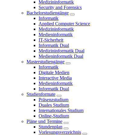
Medizininformatik
Security and Forensics
Bachelorstudiengänge
Informatik
Applied Computer Science
Medizininformatik
Medieninformatik
IT-Sicherheit
Informatik Dual
Medizininformatik Dual
Medieninformatik Dual
Masterstudiengänge
Informatik
Digitale Medien
Interactive Media
Medieninformatik
Informatik Dual
Studienformate
Präsenzstudium
Duales Studium
Internationales Studium
Online-Studium
Pläne und Termine
Stundenplan
Vorlesungsverzeichnis