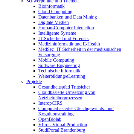
Schwerpunkte und Themen
Bioinformatik
Cloud Computing
Datenbanken und Data Mining
Digitale Medien
Human-Computer Interaction
Intelligente Systeme
IT-Sicherheit und Forensik
Medizininformatik und E-Health
MedSec- IT-Sicherheit in der medizinischen
Versorgung
Mobile Computing
Software-Engineering
Technische Informatik
Weiterbildung/eLearning
Projekte
Gesundheitspfad Trittsicher
Cloudbasierte Umsetzung von
Netzbetreiberprozessen
InteropCIRS
Computerbasiertes Gleichgewichts- und
Kognitionstraining
OpenBiolab
VPro - Virtual Production
StudiPortal Brandenburg