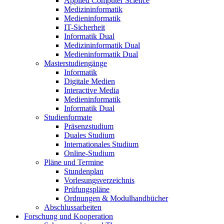
Applied Computer Science
Medizininformatik
Medieninformatik
IT-Sicherheit
Informatik Dual
Medizininformatik Dual
Medieninformatik Dual
Masterstudiengänge
Informatik
Digitale Medien
Interactive Media
Medieninformatik
Informatik Dual
Studienformate
Präsenzstudium
Duales Studium
Internationales Studium
Online-Studium
Pläne und Termine
Stundenplan
Vorlesungsverzeichnis
Prüfungspläne
Ordnungen & Modulhandbücher
Abschlussarbeiten
Forschung und Kooperation