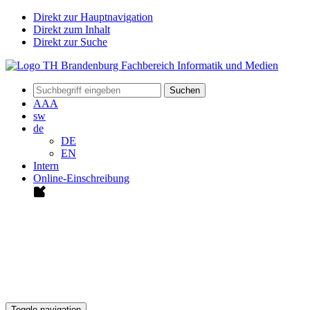
Direkt zur Hauptnavigation
Direkt zum Inhalt
Direkt zur Suche
Suchen
A
A
A
sw
de
DE
EN
Intern
Online-Einschreibung
Toggle navigation