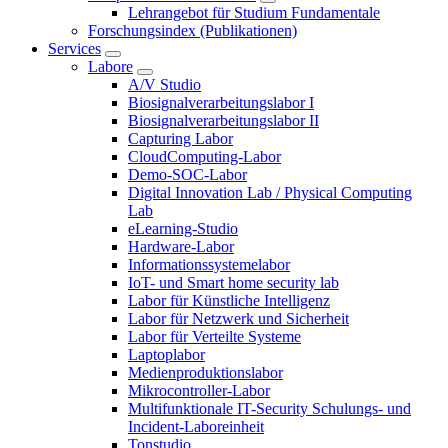
Lehrangebot für Studium Fundamentale
Forschungsindex (Publikationen)
Services
Labore
A/V Studio
Biosignalverarbeitungslabor I
Biosignalverarbeitungslabor II
Capturing Labor
CloudComputing-Labor
Demo-SOC-Labor
Digital Innovation Lab / Physical Computing
Lab
eLearning-Studio
Hardware-Labor
Informationssystemelabor
IoT- und Smart home security lab
Labor für Künstliche Intelligenz
Labor für Netzwerk und Sicherheit
Labor für Verteilte Systeme
Laptoplabor
Medienproduktionslabor
Mikrocontroller-Labor
Multifunktionale IT-Security Schulungs- und
Incident-Laboreinheit
Tonstudio