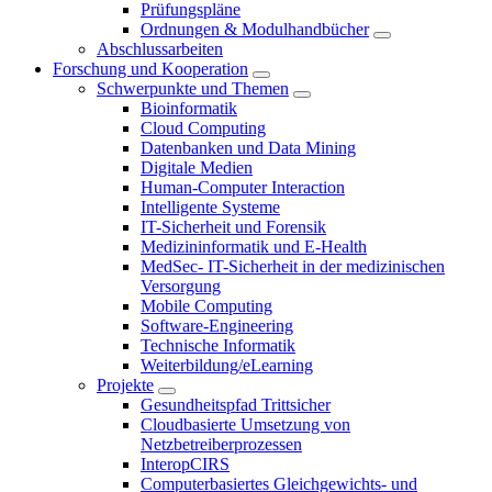
Prüfungspläne
Ordnungen & Modulhandbücher
Abschlussarbeiten
Forschung und Kooperation
Schwerpunkte und Themen
Bioinformatik
Cloud Computing
Datenbanken und Data Mining
Digitale Medien
Human-Computer Interaction
Intelligente Systeme
IT-Sicherheit und Forensik
Medizininformatik und E-Health
MedSec- IT-Sicherheit in der medizinischen
Versorgung
Mobile Computing
Software-Engineering
Technische Informatik
Weiterbildung/eLearning
Projekte
Gesundheitspfad Trittsicher
Cloudbasierte Umsetzung von
Netzbetreiberprozessen
InteropCIRS
Computerbasiertes Gleichgewichts- und