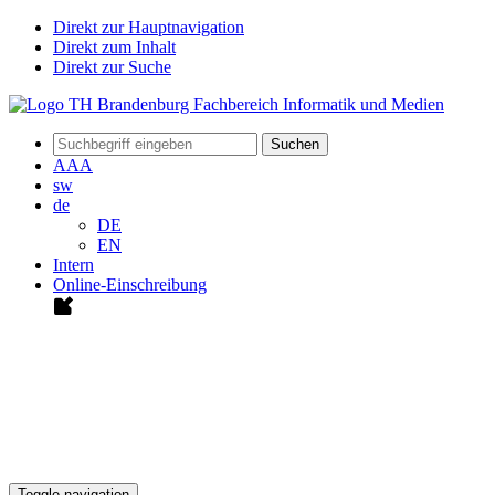
Direkt zur Hauptnavigation
Direkt zum Inhalt
Direkt zur Suche
Suchen
A
A
A
sw
de
DE
EN
Intern
Online-Einschreibung
Toggle navigation