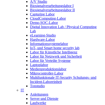
A/V Studio
Biosignalverarbeitungslabor I
Biosignalverarbeitungslabor II
Capturing Labor
CloudComputing-Labor
Demo-SOC-Labor
Digital Innovation Lab / Physical Computing
Lab
eLearning-Studio
Hardware-Labor
Informationssystemelabor
IoT- und Smart home security lab
Labor für Künstliche Intelligenz
Labor für Netzwerk und Sicherheit
Labor für Verteilte Systeme
Laptoplabor
Medienproduktionslabor
Mikrocontroller-Labor
Multifunktionale IT-Security Schulungs- und
Incident-Laboreinheit
Tonstudio
IT
Anleitungen
Server und Dienste
Laufwerke