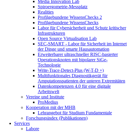
Media Innovation Lab
Spiroergometrie-Messplatz
Realities
Profilgebundene WissensChecks 2
Profilgebundene WissensChecks
Labor für Cybersicherheit und Schutz kritischer
Infrastrukturen
Open Source Virtualisation Lab
SEC-SMART - Labor für Sicherheit im Internet
der Dinge und smarte Hausautomation
Erweiterbarer ultraschneller RISC-basierter
Operationsknoten mit bipolarer SiGe-
Technologie
Write-Trace-Detect-Plus (W-T-D +)
Multifunktionales Diagnostikgerät für
Amputationspatienten der unteren Extremitäten
Datenkompetenzen 4.0 für eine digitale
Arbeitswelt
Vereine und Institute
ProMedius
Kooperation mit der MHB
Lehrangebot für Studium Fundamentale
Forschungsindex (Publikationen)
Services
Labore