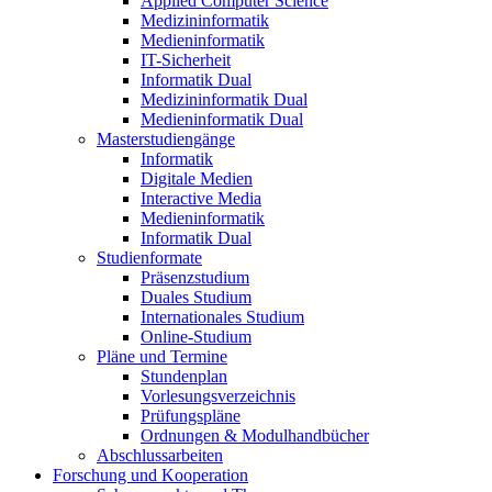
Applied Computer Science
Medizininformatik
Medieninformatik
IT-Sicherheit
Informatik Dual
Medizininformatik Dual
Medieninformatik Dual
Masterstudiengänge
Informatik
Digitale Medien
Interactive Media
Medieninformatik
Informatik Dual
Studienformate
Präsenzstudium
Duales Studium
Internationales Studium
Online-Studium
Pläne und Termine
Stundenplan
Vorlesungsverzeichnis
Prüfungspläne
Ordnungen & Modulhandbücher
Abschlussarbeiten
Forschung und Kooperation