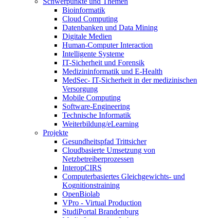
Schwerpunkte und Themen
Bioinformatik
Cloud Computing
Datenbanken und Data Mining
Digitale Medien
Human-Computer Interaction
Intelligente Systeme
IT-Sicherheit und Forensik
Medizininformatik und E-Health
MedSec- IT-Sicherheit in der medizinischen
Versorgung
Mobile Computing
Software-Engineering
Technische Informatik
Weiterbildung/eLearning
Projekte
Gesundheitspfad Trittsicher
Cloudbasierte Umsetzung von
Netzbetreiberprozessen
InteropCIRS
Computerbasiertes Gleichgewichts- und
Kognitionstraining
OpenBiolab
VPro - Virtual Production
StudiPortal Brandenburg