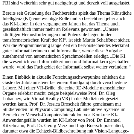
FBI sind weiterhin sehr gut nachgefragt und derzeit voll ausgelastet.
Bereits seit Gründung des Fachbereichs spielt das Thema Künstliche
Intelligenz (KI) eine wichtige Rolle und so besteht seit jeher auch
das KI-Labor. In den vergangenen Jahren hat das Thema auch
gesellschaftlich immer mehr an Relevanz gewonnen. „Unsere
künftigen Herausforderungen und Potenziale liegen in der
transformatorischen Kraft der KI“, ist sich Martin Schafföner sicher.
War die Programmierung lange Zeit ein hervorstechendes Merkmal
guter Informatikerinnen und Informatiker, werde diese Aufgabe
zunehmend von automatischen Sprachmodellen erledigt. „Die KI,
die wesentlich von Informatikerinnen und Informatikern geschaffen
wurde, wird das Fachgebiet der Informatik selbst weiter verändern.“
Einen Einblick in aktuelle Forschungsschwerpunkte erhielten die
Gäste der Jubiläumsfeier bei einem Rundgang durch verschiedene
Labore. Mit einer VR-Brille, die echte 3D-Modelle menschlicher
Organe erlebbar macht, zeigte beispielsweise Prof. Dr. Oleg
Lobachev, wie Virtual Reality (VR) in der Medizin eingesetzt
werden kann. Prof. Dr. Jessica Broscheit führte gemeinsam mit
Studierenden im Physical Computing Lab interaktive Systeme im
Bereich der Mensch-Computer-Interaktion vor. Konkrete KI-
Anwendungsfälle wurden im KI-Labor von Prof. Dr. Emanuel
Kitzelmann, Prof. Dr. Georg Merz und Ingo Boersch präsentiert,
darunter etwa die Echtzeit-Bildbeschreibung mit Vision-Language-