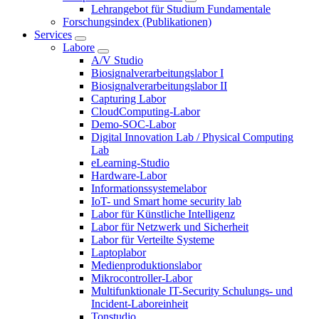
Lehrangebot für Studium Fundamentale
Forschungsindex (Publikationen)
Services
Labore
A/V Studio
Biosignalverarbeitungslabor I
Biosignalverarbeitungslabor II
Capturing Labor
CloudComputing-Labor
Demo-SOC-Labor
Digital Innovation Lab / Physical Computing
Lab
eLearning-Studio
Hardware-Labor
Informationssystemelabor
IoT- und Smart home security lab
Labor für Künstliche Intelligenz
Labor für Netzwerk und Sicherheit
Labor für Verteilte Systeme
Laptoplabor
Medienproduktionslabor
Mikrocontroller-Labor
Multifunktionale IT-Security Schulungs- und
Incident-Laboreinheit
Tonstudio