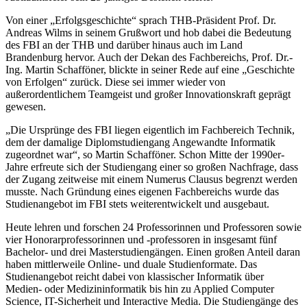
Von einer „Erfolgsgeschichte“ sprach THB-Präsident Prof. Dr.
Andreas Wilms in seinem Grußwort und hob dabei die Bedeutung
des FBI an der THB und darüber hinaus auch im Land
Brandenburg hervor. Auch der Dekan des Fachbereichs, Prof. Dr.-
Ing. Martin Schafföner, blickte in seiner Rede auf eine „Geschichte
von Erfolgen“ zurück. Diese sei immer wieder von
außerordentlichem Teamgeist und großer Innovationskraft geprägt
gewesen.
„Die Ursprünge des FBI liegen eigentlich im Fachbereich Technik,
dem der damalige Diplomstudiengang Angewandte Informatik
zugeordnet war“, so Martin Schafföner. Schon Mitte der 1990er-
Jahre erfreute sich der Studiengang einer so großen Nachfrage, dass
der Zugang zeitweise mit einem Numerus Clausus begrenzt werden
musste. Nach Gründung eines eigenen Fachbereichs wurde das
Studienangebot im FBI stets weiterentwickelt und ausgebaut.
Heute lehren und forschen 24 Professorinnen und Professoren sowie
vier Honorarprofessorinnen und -professoren in insgesamt fünf
Bachelor- und drei Masterstudiengängen. Einen großen Anteil daran
haben mittlerweile Online- und duale Studienformate. Das
Studienangebot reicht dabei von klassischer Informatik über
Medien- oder Medizininformatik bis hin zu Applied Computer
Science, IT-Sicherheit und Interactive Media. Die Studiengänge des