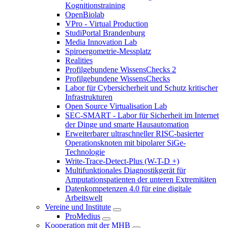
Kognitionstraining
OpenBiolab
VPro - Virtual Production
StudiPortal Brandenburg
Media Innovation Lab
Spiroergometrie-Messplatz
Realities
Profilgebundene WissensChecks 2
Profilgebundene WissensChecks
Labor für Cybersicherheit und Schutz kritischer
Infrastrukturen
Open Source Virtualisation Lab
SEC-SMART - Labor für Sicherheit im Internet
der Dinge und smarte Hausautomation
Erweiterbarer ultraschneller RISC-basierter
Operationsknoten mit bipolarer SiGe-
Technologie
Write-Trace-Detect-Plus (W-T-D +)
Multifunktionales Diagnostikgerät für
Amputationspatienten der unteren Extremitäten
Datenkompetenzen 4.0 für eine digitale
Arbeitswelt
Vereine und Institute
ProMedius
Kooperation mit der MHB