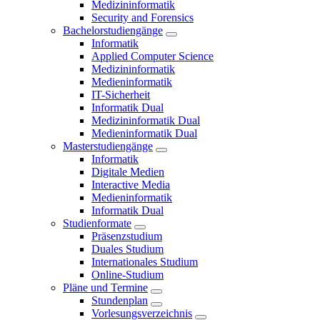
Medizininformatik
Security and Forensics
Bachelorstudiengänge
Informatik
Applied Computer Science
Medizininformatik
Medieninformatik
IT-Sicherheit
Informatik Dual
Medizininformatik Dual
Medieninformatik Dual
Masterstudiengänge
Informatik
Digitale Medien
Interactive Media
Medieninformatik
Informatik Dual
Studienformate
Präsenzstudium
Duales Studium
Internationales Studium
Online-Studium
Pläne und Termine
Stundenplan
Vorlesungsverzeichnis