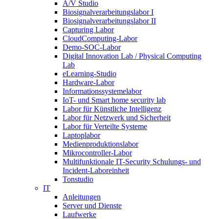
A/V Studio
Biosignalverarbeitungslabor I
Biosignalverarbeitungslabor II
Capturing Labor
CloudComputing-Labor
Demo-SOC-Labor
Digital Innovation Lab / Physical Computing
Lab
eLearning-Studio
Hardware-Labor
Informationssystemelabor
IoT- und Smart home security lab
Labor für Künstliche Intelligenz
Labor für Netzwerk und Sicherheit
Labor für Verteilte Systeme
Laptoplabor
Medienproduktionslabor
Mikrocontroller-Labor
Multifunktionale IT-Security Schulungs- und
Incident-Laboreinheit
Tonstudio
IT
Anleitungen
Server und Dienste
Laufwerke