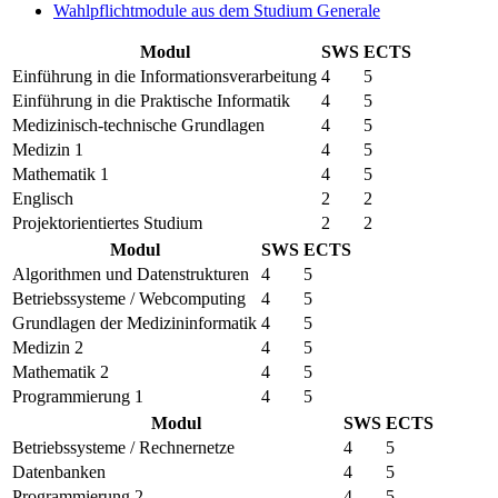
Wahlpflichtmodule aus dem Studium Generale
Modul
SWS
ECTS
Einführung in die Informationsverarbeitung
4
5
Einführung in die Praktische Informatik
4
5
Medizinisch-technische Grundlagen
4
5
Medizin 1
4
5
Mathematik 1
4
5
Englisch
2
2
Projektorientiertes Studium
2
2
Modul
SWS
ECTS
Algorithmen und Datenstrukturen
4
5
Betriebssysteme / Webcomputing
4
5
Grundlagen der Medizininformatik
4
5
Medizin 2
4
5
Mathematik 2
4
5
Programmierung 1
4
5
Modul
SWS
ECTS
Betriebssysteme / Rechnernetze
4
5
Datenbanken
4
5
Programmierung 2
4
5