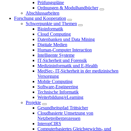
Prüfungspläne
Ordnungen & Modulhandbücher
Abschlussarbeiten
Forschung und Kooperation
Schwerpunkte und Themen
Bioinformatik
Cloud Computing
Datenbanken und Data Mining
Digitale Medien
Human-Computer Interaction
Intelligente Systeme
IT-Sicherheit und Forensik
Medizininformatik und E-Health
MedSec- IT-Sicherheit in der medizinischen
Versorgung
Mobile Computing
Software-Engineering
Technische Informatik
Weiterbildung/eLearning
Projekte
Gesundheitspfad Trittsicher
Cloudbasierte Umsetzung von
Netzbetreiberprozessen
InteropCIRS
Computerbasiertes Gleichgewichts- und