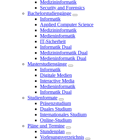
Medizininformatik
Security and Forensics
Bachelorstudiengänge
Informatik
Applied Computer Science
Medizininformatik
Medieninformatik
IT-Sicherheit
Informatik Dual
Medizininformatik Dual
Medieninformatik Dual
Masterstudiengänge
Informatik
Digitale Medien
Interactive Media
Medieninformatik
Informatik Dual
Studienformate
Präsenzstudium
Duales Studium
Internationales Studium
Online-Studium
Pläne und Termine
Stundenplan
Vorlesungsverzeichnis