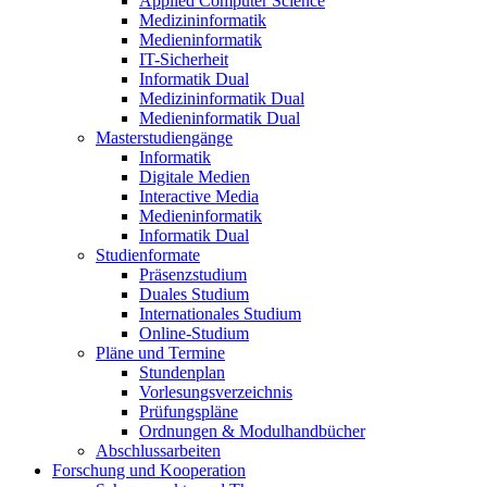
Applied Computer Science
Medizininformatik
Medieninformatik
IT-Sicherheit
Informatik Dual
Medizininformatik Dual
Medieninformatik Dual
Masterstudiengänge
Informatik
Digitale Medien
Interactive Media
Medieninformatik
Informatik Dual
Studienformate
Präsenzstudium
Duales Studium
Internationales Studium
Online-Studium
Pläne und Termine
Stundenplan
Vorlesungsverzeichnis
Prüfungspläne
Ordnungen & Modulhandbücher
Abschlussarbeiten
Forschung und Kooperation