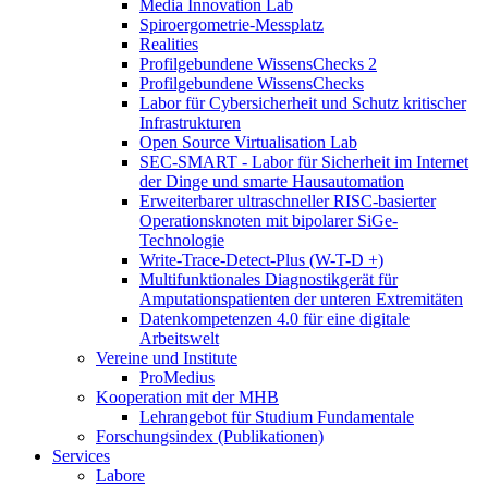
Media Innovation Lab
Spiroergometrie-Messplatz
Realities
Profilgebundene WissensChecks 2
Profilgebundene WissensChecks
Labor für Cybersicherheit und Schutz kritischer
Infrastrukturen
Open Source Virtualisation Lab
SEC-SMART - Labor für Sicherheit im Internet
der Dinge und smarte Hausautomation
Erweiterbarer ultraschneller RISC-basierter
Operationsknoten mit bipolarer SiGe-
Technologie
Write-Trace-Detect-Plus (W-T-D +)
Multifunktionales Diagnostikgerät für
Amputationspatienten der unteren Extremitäten
Datenkompetenzen 4.0 für eine digitale
Arbeitswelt
Vereine und Institute
ProMedius
Kooperation mit der MHB
Lehrangebot für Studium Fundamentale
Forschungsindex (Publikationen)
Services
Labore