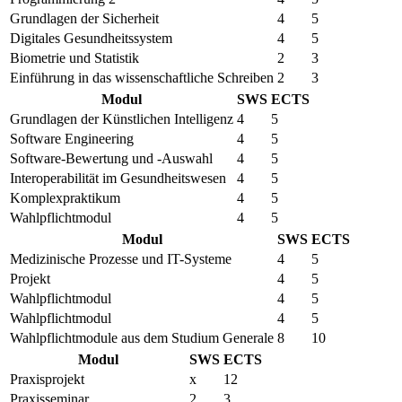
Grundlagen der Sicherheit
4
5
Digitales Gesundheitssystem
4
5
Biometrie und Statistik
2
3
Einführung in das wissenschaftliche Schreiben
2
3
Modul
SWS
ECTS
Grundlagen der Künstlichen Intelligenz
4
5
Software Engineering
4
5
Software-Bewertung und -Auswahl
4
5
Interoperabilität im Gesundheitswesen
4
5
Komplexpraktikum
4
5
Wahlpflichtmodul
4
5
Modul
SWS
ECTS
Medizinische Prozesse und IT-Systeme
4
5
Projekt
4
5
Wahlpflichtmodul
4
5
Wahlpflichtmodul
4
5
Wahlpflichtmodule aus dem Studium Generale
8
10
Modul
SWS
ECTS
Praxisprojekt
x
12
Praxisseminar
2
3