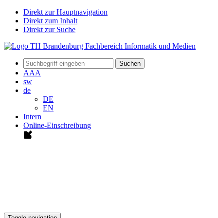
Direkt zur Hauptnavigation
Direkt zum Inhalt
Direkt zur Suche
Suchen
A
A
A
sw
de
DE
EN
Intern
Online-Einschreibung
Toggle navigation