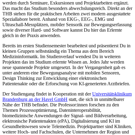
werden durch Seminare, Exkursionen und Projektarbeiten ergänzt.
Das macht das Studium besonders abwechslungsreich. Direkt an der
THB stehen für die praktischen Arbeiten zwei modern ausgestattete
Speziallabore bereit. Anhand von EKG-, EEG-, EMG und
Ultraschall-Messplätzen, mobiler Sensorik zur Bewegungserfassung
sowie diverser Hard- und Software kannst Du hier das Erlernte
gleich in der Praxis anwenden.
Bereits im ersten Studiensemester bearbeitest und präsentierst Du in
kleinen Gruppen selbstständig ein Thema aus dem Bereich
Medizininformatik. Im Studienverlauf wendest Du in weiteren
Projekten das im Studium erlernte Wissen an. Jedes Jahr werden
neue spannende Projekte umgesetzt. In der Vergangenheit gab es
unter anderem eine Bewegungsanalyse mit mobilen Sensoren,
Design Thinking zur Entwicklung einer elektronischen
Patientenakte oder die Erforschung von KI-generierten Arztbriefen.
Der Studiengang findet in Kooperation mit der
Universitätsklinikum
Brandenburg an der Havel GmbH
statt, die sich in unmittelbarer
Nähe der THB befindet. Die Professor:innen forschen zu den
Themen Prozessoptimierung, Dateninteroperabilität,
biomedizinische Anwendungen der Signal- und Bildverarbeitung,
elektronische Patientenakten (ePA), Digitalisierung und KI im
Gesundheitswesen sowie Telemedizin. Projektpartner sind Kliniken,
weitere Hoch- und Fachschulen, die Unternehmen der Region und