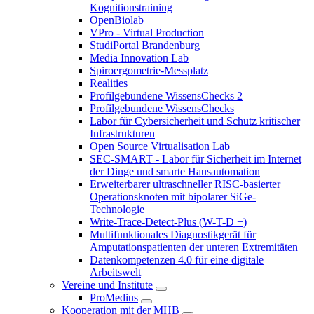
Kognitionstraining
OpenBiolab
VPro - Virtual Production
StudiPortal Brandenburg
Media Innovation Lab
Spiroergometrie-Messplatz
Realities
Profilgebundene WissensChecks 2
Profilgebundene WissensChecks
Labor für Cybersicherheit und Schutz kritischer
Infrastrukturen
Open Source Virtualisation Lab
SEC-SMART - Labor für Sicherheit im Internet
der Dinge und smarte Hausautomation
Erweiterbarer ultraschneller RISC-basierter
Operationsknoten mit bipolarer SiGe-
Technologie
Write-Trace-Detect-Plus (W-T-D +)
Multifunktionales Diagnostikgerät für
Amputationspatienten der unteren Extremitäten
Datenkompetenzen 4.0 für eine digitale
Arbeitswelt
Vereine und Institute
ProMedius
Kooperation mit der MHB