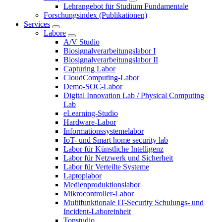
Lehrangebot für Studium Fundamentale
Forschungsindex (Publikationen)
Services
Labore
A/V Studio
Biosignalverarbeitungslabor I
Biosignalverarbeitungslabor II
Capturing Labor
CloudComputing-Labor
Demo-SOC-Labor
Digital Innovation Lab / Physical Computing
Lab
eLearning-Studio
Hardware-Labor
Informationssystemelabor
IoT- und Smart home security lab
Labor für Künstliche Intelligenz
Labor für Netzwerk und Sicherheit
Labor für Verteilte Systeme
Laptoplabor
Medienproduktionslabor
Mikrocontroller-Labor
Multifunktionale IT-Security Schulungs- und
Incident-Laboreinheit
Tonstudio