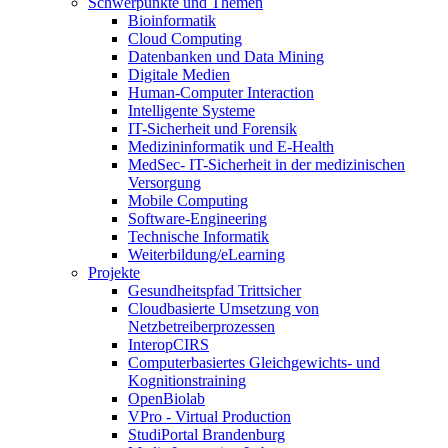
Schwerpunkte und Themen
Bioinformatik
Cloud Computing
Datenbanken und Data Mining
Digitale Medien
Human-Computer Interaction
Intelligente Systeme
IT-Sicherheit und Forensik
Medizininformatik und E-Health
MedSec- IT-Sicherheit in der medizinischen
Versorgung
Mobile Computing
Software-Engineering
Technische Informatik
Weiterbildung/eLearning
Projekte
Gesundheitspfad Trittsicher
Cloudbasierte Umsetzung von
Netzbetreiberprozessen
InteropCIRS
Computerbasiertes Gleichgewichts- und
Kognitionstraining
OpenBiolab
VPro - Virtual Production
StudiPortal Brandenburg