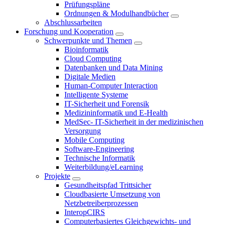
Prüfungspläne
Ordnungen & Modulhandbücher
Abschlussarbeiten
Forschung und Kooperation
Schwerpunkte und Themen
Bioinformatik
Cloud Computing
Datenbanken und Data Mining
Digitale Medien
Human-Computer Interaction
Intelligente Systeme
IT-Sicherheit und Forensik
Medizininformatik und E-Health
MedSec- IT-Sicherheit in der medizinischen
Versorgung
Mobile Computing
Software-Engineering
Technische Informatik
Weiterbildung/eLearning
Projekte
Gesundheitspfad Trittsicher
Cloudbasierte Umsetzung von
Netzbetreiberprozessen
InteropCIRS
Computerbasiertes Gleichgewichts- und