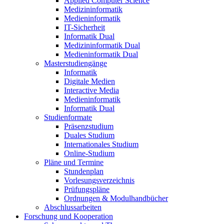
Applied Computer Science
Medizininformatik
Medieninformatik
IT-Sicherheit
Informatik Dual
Medizininformatik Dual
Medieninformatik Dual
Masterstudiengänge
Informatik
Digitale Medien
Interactive Media
Medieninformatik
Informatik Dual
Studienformate
Präsenzstudium
Duales Studium
Internationales Studium
Online-Studium
Pläne und Termine
Stundenplan
Vorlesungsverzeichnis
Prüfungspläne
Ordnungen & Modulhandbücher
Abschlussarbeiten
Forschung und Kooperation