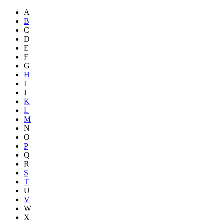
A
B
C
D
E
F
G
H
I
J
K
L
M
N
O
P
Q
R
S
T
U
V
W
X