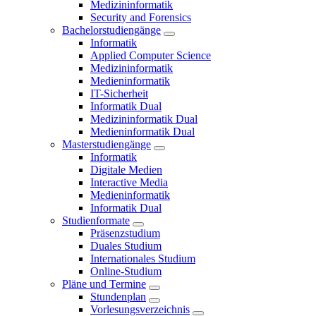
Medizininformatik
Security and Forensics
Bachelorstudiengänge
Informatik
Applied Computer Science
Medizininformatik
Medieninformatik
IT-Sicherheit
Informatik Dual
Medizininformatik Dual
Medieninformatik Dual
Masterstudiengänge
Informatik
Digitale Medien
Interactive Media
Medieninformatik
Informatik Dual
Studienformate
Präsenzstudium
Duales Studium
Internationales Studium
Online-Studium
Pläne und Termine
Stundenplan
Vorlesungsverzeichnis