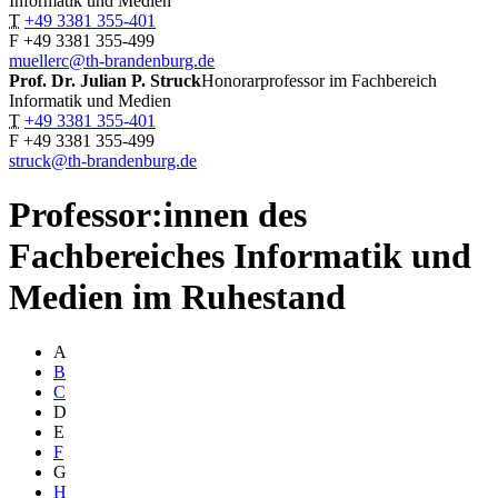
Informatik und Medien
T
+49 3381 355-401
F
+49 3381 355-499
muellerc@th-brandenburg.de
Prof. Dr. Julian P.
Struck
Honorarprofessor im Fachbereich
Informatik und Medien
T
+49 3381 355-401
F
+49 3381 355-499
struck@th-brandenburg.de
Professor:innen des
Fachbereiches Informatik und
Medien im Ruhestand
A
B
C
D
E
F
G
H