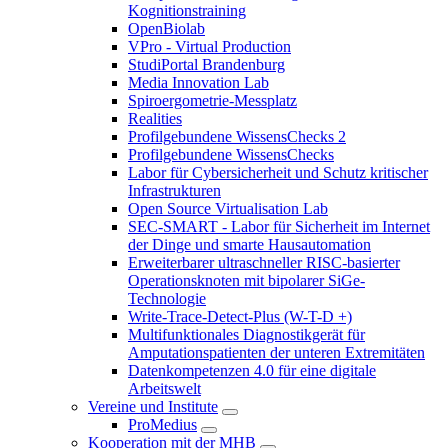
Kognitionstraining
OpenBiolab
VPro - Virtual Production
StudiPortal Brandenburg
Media Innovation Lab
Spiroergometrie-Messplatz
Realities
Profilgebundene WissensChecks 2
Profilgebundene WissensChecks
Labor für Cybersicherheit und Schutz kritischer
Infrastrukturen
Open Source Virtualisation Lab
SEC-SMART - Labor für Sicherheit im Internet
der Dinge und smarte Hausautomation
Erweiterbarer ultraschneller RISC-basierter
Operationsknoten mit bipolarer SiGe-
Technologie
Write-Trace-Detect-Plus (W-T-D +)
Multifunktionales Diagnostikgerät für
Amputationspatienten der unteren Extremitäten
Datenkompetenzen 4.0 für eine digitale
Arbeitswelt
Vereine und Institute
ProMedius
Kooperation mit der MHB