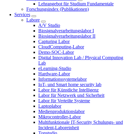
Lehrangebot für Studium Fundamentale
Forschungsindex (Publikationen)
Services
Labore
A/V Studio
Biosignalverarbeitungslabor I
Biosignalverarbeitungslabor II
Capturing Labor
CloudComputing-Labor
Demo-SOC-Labor
Digital Innovation Lab / Physical Computing
Lab
eLearning-Studio
Hardware-Labor
Informationssystemelabor
IoT- und Smart home security lab
Labor für Künstliche Intelligenz
Labor für Netzwerk und Sicherheit
Labor für Verteilte Systeme
Laptoplabor
Medienproduktionslabor
Mikrocontroller-Labor
Multifunktionale IT-Security Schulungs- und
Incident-Laboreinheit
Tonstudio