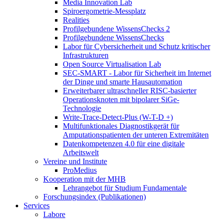
Media Innovation Lab
Spiroergometrie-Messplatz
Realities
Profilgebundene WissensChecks 2
Profilgebundene WissensChecks
Labor für Cybersicherheit und Schutz kritischer
Infrastrukturen
Open Source Virtualisation Lab
SEC-SMART - Labor für Sicherheit im Internet
der Dinge und smarte Hausautomation
Erweiterbarer ultraschneller RISC-basierter
Operationsknoten mit bipolarer SiGe-
Technologie
Write-Trace-Detect-Plus (W-T-D +)
Multifunktionales Diagnostikgerät für
Amputationspatienten der unteren Extremitäten
Datenkompetenzen 4.0 für eine digitale
Arbeitswelt
Vereine und Institute
ProMedius
Kooperation mit der MHB
Lehrangebot für Studium Fundamentale
Forschungsindex (Publikationen)
Services
Labore