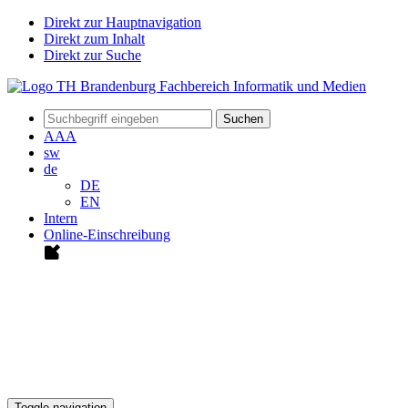
Direkt zur Hauptnavigation
Direkt zum Inhalt
Direkt zur Suche
Suchen
A
A
A
sw
de
DE
EN
Intern
Online-Einschreibung
Toggle navigation