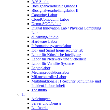
A/V Studio
Biosignalverarbeitungslabor I
Biosignalverarbeitungslabor II
Capturing Labor
CloudComputing-Labor
Demo-SOC-Labor
Digital Innovation Lab / Physical Computing
Lab
eLearning-Studio
Hardware-Labor
Informationssystemelabor
IoT- und Smart home security lab
Labor für Künstliche Intelligenz
Labor für Netzwerk und Sicherheit
Labor für Verteilte Systeme
Laptoplabor
Medienproduktionslabor
Mikrocontroller-Labor
Multifunktionale IT-Security Schulungs- und
Incident-Laboreinheit
Tonstudio
IT
Anleitungen
Server und Dienste
Laufwerke