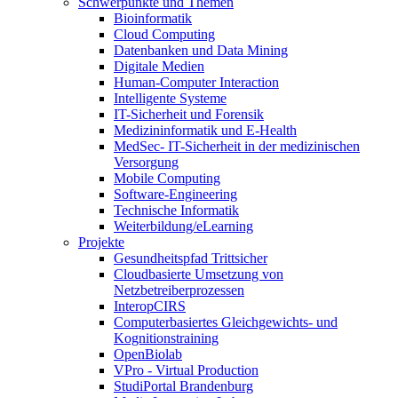
Schwerpunkte und Themen
Bioinformatik
Cloud Computing
Datenbanken und Data Mining
Digitale Medien
Human-Computer Interaction
Intelligente Systeme
IT-Sicherheit und Forensik
Medizininformatik und E-Health
MedSec- IT-Sicherheit in der medizinischen
Versorgung
Mobile Computing
Software-Engineering
Technische Informatik
Weiterbildung/eLearning
Projekte
Gesundheitspfad Trittsicher
Cloudbasierte Umsetzung von
Netzbetreiberprozessen
InteropCIRS
Computerbasiertes Gleichgewichts- und
Kognitionstraining
OpenBiolab
VPro - Virtual Production
StudiPortal Brandenburg