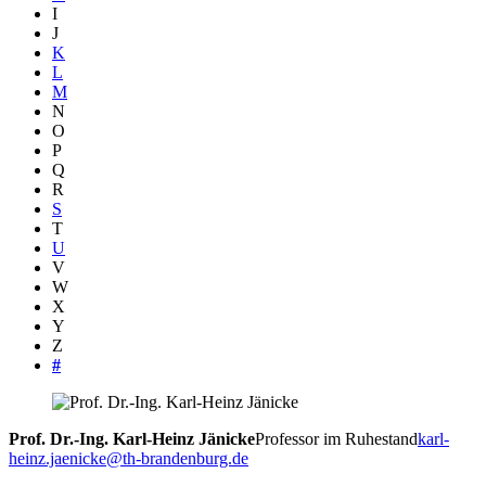
I
J
K
L
M
N
O
P
Q
R
S
T
U
V
W
X
Y
Z
#
Prof. Dr.-Ing. Karl-Heinz
Jänicke
Professor im Ruhestand
karl-
heinz.jaenicke@th-brandenburg.de